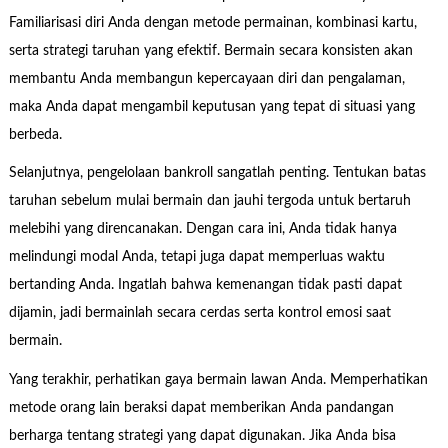
Familiarisasi diri Anda dengan metode permainan, kombinasi kartu,
serta strategi taruhan yang efektif. Bermain secara konsisten akan
membantu Anda membangun kepercayaan diri dan pengalaman,
maka Anda dapat mengambil keputusan yang tepat di situasi yang
berbeda.
Selanjutnya, pengelolaan bankroll sangatlah penting. Tentukan batas
taruhan sebelum mulai bermain dan jauhi tergoda untuk bertaruh
melebihi yang direncanakan. Dengan cara ini, Anda tidak hanya
melindungi modal Anda, tetapi juga dapat memperluas waktu
bertanding Anda. Ingatlah bahwa kemenangan tidak pasti dapat
dijamin, jadi bermainlah secara cerdas serta kontrol emosi saat
bermain.
Yang terakhir, perhatikan gaya bermain lawan Anda. Memperhatikan
metode orang lain beraksi dapat memberikan Anda pandangan
berharga tentang strategi yang dapat digunakan. Jika Anda bisa