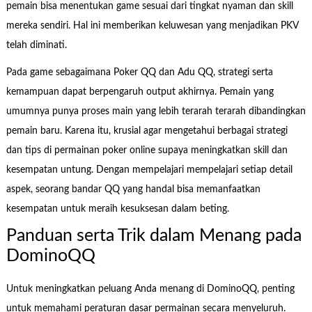
pemain bisa menentukan game sesuai dari tingkat nyaman dan skill
mereka sendiri. Hal ini memberikan keluwesan yang menjadikan PKV
telah diminati.
Pada game sebagaimana Poker QQ dan Adu QQ, strategi serta
kemampuan dapat berpengaruh output akhirnya. Pemain yang
umumnya punya proses main yang lebih terarah terarah dibandingkan
pemain baru. Karena itu, krusial agar mengetahui berbagai strategi
dan tips di permainan poker online supaya meningkatkan skill dan
kesempatan untung. Dengan mempelajari mempelajari setiap detail
aspek, seorang bandar QQ yang handal bisa memanfaatkan
kesempatan untuk meraih kesuksesan dalam beting.
Panduan serta Trik dalam Menang pada
DominoQQ
Untuk meningkatkan peluang Anda menang di DominoQQ, penting
untuk memahami peraturan dasar permainan secara menyeluruh.