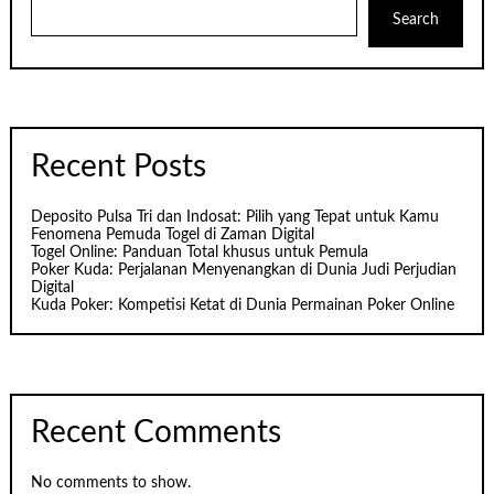
Search
Recent Posts
Deposito Pulsa Tri dan Indosat: Pilih yang Tepat untuk Kamu
Fenomena Pemuda Togel di Zaman Digital
Togel Online: Panduan Total khusus untuk Pemula
Poker Kuda: Perjalanan Menyenangkan di Dunia Judi Perjudian
Digital
Kuda Poker: Kompetisi Ketat di Dunia Permainan Poker Online
Recent Comments
No comments to show.