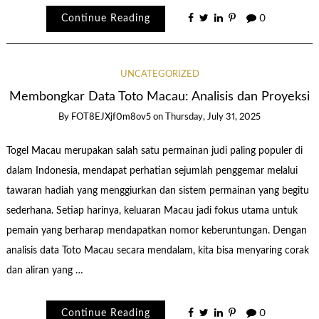
Continue Reading
0
UNCATEGORIZED
Membongkar Data Toto Macau: Analisis dan Proyeksi
By
FOT8EJXjf0m8ov5
on
Thursday, July 31, 2025
Togel Macau merupakan salah satu permainan judi paling populer di
dalam Indonesia, mendapat perhatian sejumlah penggemar melalui
tawaran hadiah yang menggiurkan dan sistem permainan yang begitu
sederhana. Setiap harinya, keluaran Macau jadi fokus utama untuk
pemain yang berharap mendapatkan nomor keberuntungan. Dengan
analisis data Toto Macau secara mendalam, kita bisa menyaring corak
dan aliran yang …
Continue Reading
0