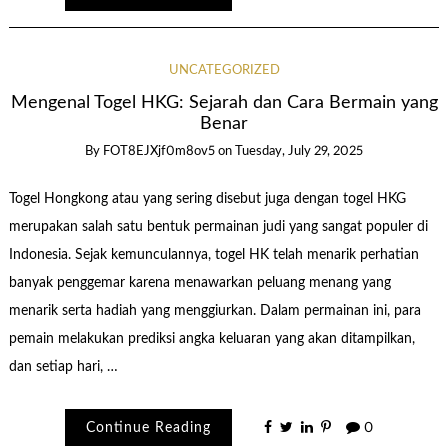
UNCATEGORIZED
Mengenal Togel HKG: Sejarah dan Cara Bermain yang
Benar
By
FOT8EJXjf0m8ov5
on
Tuesday, July 29, 2025
Togel Hongkong atau yang sering disebut juga dengan togel HKG
merupakan salah satu bentuk permainan judi yang sangat populer di
Indonesia. Sejak kemunculannya, togel HK telah menarik perhatian
banyak penggemar karena menawarkan peluang menang yang
menarik serta hadiah yang menggiurkan. Dalam permainan ini, para
pemain melakukan prediksi angka keluaran yang akan ditampilkan,
dan setiap hari, …
Continue Reading
0