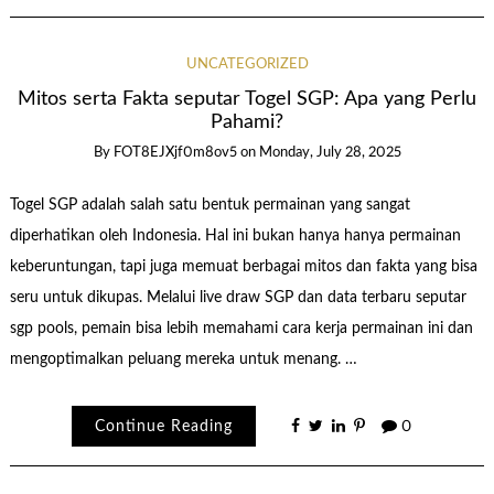
UNCATEGORIZED
Mitos serta Fakta seputar Togel SGP: Apa yang Perlu
Pahami?
By
FOT8EJXjf0m8ov5
on
Monday, July 28, 2025
Togel SGP adalah salah satu bentuk permainan yang sangat
diperhatikan oleh Indonesia. Hal ini bukan hanya hanya permainan
keberuntungan, tapi juga memuat berbagai mitos dan fakta yang bisa
seru untuk dikupas. Melalui live draw SGP dan data terbaru seputar
sgp pools, pemain bisa lebih memahami cara kerja permainan ini dan
mengoptimalkan peluang mereka untuk menang. …
Continue Reading
0