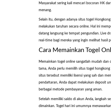
Masyarakat sering kali mencari bocoran HK da
menang.
Selain itu, dengan adanya situs togel Hongkong
melakukan taruhan secara online. Hal ini memp
datang langsung ke tempat pengundian. Live dr
real-time bagi mereka yang ingin melihat hasil 
Cara Memainkan Togel Onl
Memainkan togel online sangatlah mudah dan da
tama, Anda perlu memilih situs togel hongkon
situs tersebut memiliki lisensi yang sah dan m
pendaftaran, Anda dapat melakukan deposit un
berbagai metode pembayaran yang aman.
Setelah memiliki saldo di akun Anda, langkah se
dimainkan. Togel hari ini umumnya menawarkan b