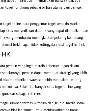
orang dapat melihat dan memastikan bahwa tidak ada
an togel hongkong sebagai pilihan utama bagi banyak
r togel online, para penggemar togel semakin mudah
iap situs menyediakan data hk yang dapat diandalkan dan
si hk yang membantu meningkatkan peluang kemenangan.
masi terkini agar tidak ketinggalan hasil togel hari ini.
l HK
 para pemain yang ingin meraih keberuntungan dalam
n sebelumnya, pemain dapat membuat strategi yang lebih
i ini bisa memberikan wawasan lebih mendalam tentang
erikutnya. Selain itu, banyak situs togel online yang
igunakan sebagai referensi.
rbagai sumber, termasuk forum dan grup di media sosial.
percaya bisa jadi kunci untuk meningkatkan peluang