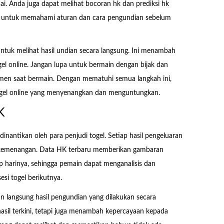
uai. Anda juga dapat melihat bocoran hk dan prediksi hk
n untuk memahami aturan dan cara pengundian sebelum
untuk melihat hasil undian secara langsung. Ini menambah
el online. Jangan lupa untuk bermain dengan bijak dan
men saat bermain. Dengan mematuhi semua langkah ini,
gel online yang menyenangkan dan menguntungkan.
K
nantikan oleh para penjudi togel. Setiap hasil pengeluaran
kemenangan. Data HK terbaru memberikan gambaran
p harinya, sehingga pemain dapat menganalisis dan
si togel berikutnya.
n langsung hasil pengundian yang dilakukan secara
asil terkini, tetapi juga menambah kepercayaan kepada