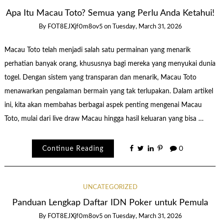
Apa Itu Macau Toto? Semua yang Perlu Anda Ketahui!
By
FOT8EJXjf0m8ov5
on
Tuesday, March 31, 2026
Macau Toto telah menjadi salah satu permainan yang menarik
perhatian banyak orang, khususnya bagi mereka yang menyukai dunia
togel. Dengan sistem yang transparan dan menarik, Macau Toto
menawarkan pengalaman bermain yang tak terlupakan. Dalam artikel
ini, kita akan membahas berbagai aspek penting mengenai Macau
Toto, mulai dari live draw Macau hingga hasil keluaran yang bisa …
Continue Reading
0
UNCATEGORIZED
Panduan Lengkap Daftar IDN Poker untuk Pemula
By
FOT8EJXjf0m8ov5
on
Tuesday, March 31, 2026