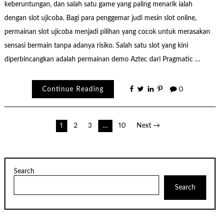
keberuntungan, dan salah satu game yang paling menarik ialah
dengan slot ujicoba. Bagi para penggemar judi mesin slot online,
permainan slot ujicoba menjadi pilihan yang cocok untuk merasakan
sensasi bermain tanpa adanya risiko. Salah satu slot yang kini
diperbincangkan adalah permainan demo Aztec dari Pragmatic …
Continue Reading
0
Posts
1
2
3
…
10
Next →
pagination
Search
Search