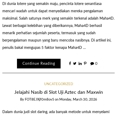
Di dunia lotere yang semakin maju, pencinta lotere senantiasa
mencari wadah untuk dapat menyediakan mereka pengalaman
maksimal. Salah satunya merk yang semakin terkenal adalah Maha4D.
Lewat berbagai kelebihan yang diberikannya, Maha4D berhasil
menarik perhatian sejumlah peserta, termasuk yang sudah
berpengalaman maupun yang baru mencoba nasibnya. Di artikel ini,
penulis bakal mengupas 5 faktor kenapa Maha4D …
Continue Reading
0
UNCATEGORIZED
Jelajahi Nasib di Slot Uji Aztec dan Maxwin
By
FOT8EJXjf0m8ov5
on
Monday, March 30, 2026
Dalam dunia judi slot daring, ada banyak metode untuk menyelami