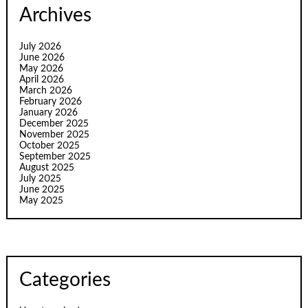
Archives
July 2026
June 2026
May 2026
April 2026
March 2026
February 2026
January 2026
December 2025
November 2025
October 2025
September 2025
August 2025
July 2025
June 2025
May 2025
Categories