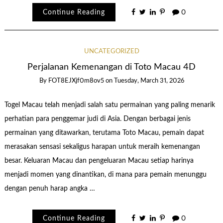
Continue Reading
0
UNCATEGORIZED
Perjalanan Kemenangan di Toto Macau 4D
By
FOT8EJXjf0m8ov5
on
Tuesday, March 31, 2026
Togel Macau telah menjadi salah satu permainan yang paling menarik
perhatian para penggemar judi di Asia. Dengan berbagai jenis
permainan yang ditawarkan, terutama Toto Macau, pemain dapat
merasakan sensasi sekaligus harapan untuk meraih kemenangan
besar. Keluaran Macau dan pengeluaran Macau setiap harinya
menjadi momen yang dinantikan, di mana para pemain menunggu
dengan penuh harap angka …
Continue Reading
0