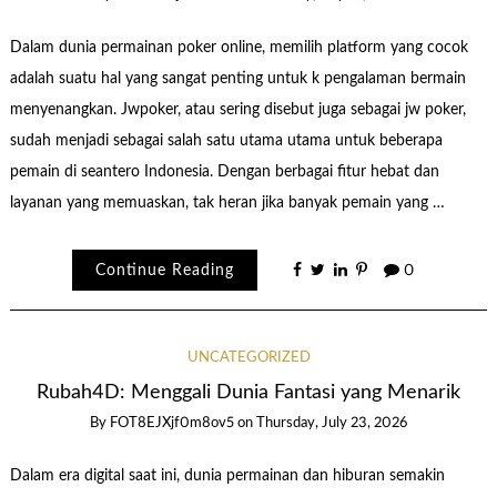
Dalam dunia permainan poker online, memilih platform yang cocok
adalah suatu hal yang sangat penting untuk k pengalaman bermain
menyenangkan. Jwpoker, atau sering disebut juga sebagai jw poker,
sudah menjadi sebagai salah satu utama utama untuk beberapa
pemain di seantero Indonesia. Dengan berbagai fitur hebat dan
layanan yang memuaskan, tak heran jika banyak pemain yang …
Continue Reading
0
UNCATEGORIZED
Rubah4D: Menggali Dunia Fantasi yang Menarik
By
FOT8EJXjf0m8ov5
on
Thursday, July 23, 2026
Dalam era digital saat ini, dunia permainan dan hiburan semakin