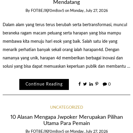
Mendatang
By
FOT8EJXjf0m8ov5
on
Monday, July 27, 2026
Dalam alam yang terus terus berubah serta bertransformasi, muncul
beraneka ragam macam peluang serta harapan yang bisa mampu
membawa kita menuju hari esok yang baik. Salah satu ide yang
menarik perhatian banyak sekali orang ialah harapan4d. Dengan
namanya yang unik, harapan 4d memberikan berbagai inovasi dan
solusi yang bisa dapat memuaskan keperluan publik dan membantu …
Continue Reading
0
UNCATEGORIZED
10 Alasan Mengapa Jwpoker Merupakan Pilihan
Utama Para Pemain
By
FOT8EJXjf0m8ov5
on
Monday, July 27, 2026