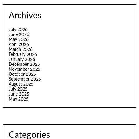
Archives
July 2026
June 2026
May 2026
April 2026
March 2026
February 2026
January 2026
December 2025
November 2025
October 2025
September 2025
August 2025
July 2025
June 2025
May 2025
Categories