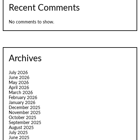
Recent Comments
No comments to show.
Archives
July 2026
June 2026
May 2026
April 2026
March 2026
February 2026
January 2026
December 2025
November 2025
October 2025
September 2025
August 2025
July 2025
June 2025