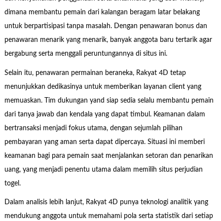
dimana membantu pemain dari kalangan beragam latar belakang
untuk berpartisipasi tanpa masalah. Dengan penawaran bonus dan
penawaran menarik yang menarik, banyak anggota baru tertarik agar
bergabung serta menggali peruntungannya di situs ini.
Selain itu, penawaran permainan beraneka, Rakyat 4D tetap
menunjukkan dedikasinya untuk memberikan layanan client yang
memuaskan. Tim dukungan yand siap sedia selalu membantu pemain
dari tanya jawab dan kendala yang dapat timbul. Keamanan dalam
bertransaksi menjadi fokus utama, dengan sejumlah pilihan
pembayaran yang aman serta dapat dipercaya. Situasi ini memberi
keamanan bagi para pemain saat menjalankan setoran dan penarikan
uang, yang menjadi penentu utama dalam memilih situs perjudian
togel.
Dalam analisis lebih lanjut, Rakyat 4D punya teknologi analitik yang
mendukung anggota untuk memahami pola serta statistik dari setiap