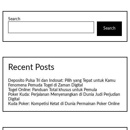
Search
Search
Recent Posts
Deposito Pulsa Tri dan Indosat: Pilih yang Tepat untuk Kamu
Fenomena Pemuda Togel di Zaman Digital
Togel Online: Panduan Total khusus untuk Pemula
Poker Kuda: Perjalanan Menyenangkan di Dunia Judi Perjudian
Digital
Kuda Poker: Kompetisi Ketat di Dunia Permainan Poker Online