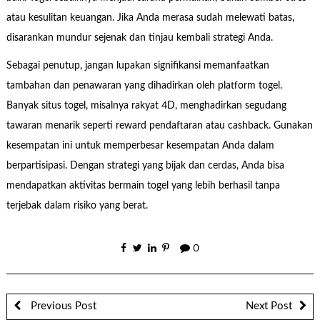
atau kesulitan keuangan. Jika Anda merasa sudah melewati batas,
disarankan mundur sejenak dan tinjau kembali strategi Anda.
Sebagai penutup, jangan lupakan signifikansi memanfaatkan
tambahan dan penawaran yang dihadirkan oleh platform togel.
Banyak situs togel, misalnya rakyat 4D, menghadirkan segudang
tawaran menarik seperti reward pendaftaran atau cashback. Gunakan
kesempatan ini untuk memperbesar kesempatan Anda dalam
berpartisipasi. Dengan strategi yang bijak dan cerdas, Anda bisa
mendapatkan aktivitas bermain togel yang lebih berhasil tanpa
terjebak dalam risiko yang berat.
0
Previous Post
Next Post