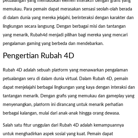
petualangan yang memadukan elemen interaktif dengan grafis yang
memukau. Para pemain dapat merasakan sensasi seolah-olah berada
di dalam dunia yang mereka jelajahi, berinteraksi dengan karakter dan
lingkungan secara langsung. Dengan berbagai misi dan tantangan
yang menarik, Rubah4d menjadi pilihan bagi mereka yang mencari
pengalaman gaming yang berbeda dan mendebarkan.
Pengertian Rubah 4D
Rubah 4D adalah sebuah platform yang menawarkan pengalaman
petualangan seru di dalam dunia virtual. Dalam Rubah 4D, pemain
dapat menjelajahi berbagai lingkungan yang kaya dengan interaksi dan
tantangan menarik. Dengan grafis yang memukau dan gameplay yang
menyenangkan, platform ini dirancang untuk menarik perhatian
berbagai kalangan, mulai dari anak-anak hingga orang dewasa.
Salah satu fitur unggulan dari Rubah 4D adalah kemampuannya
untuk menghadirkan aspek sosial yang kuat. Pemain dapat