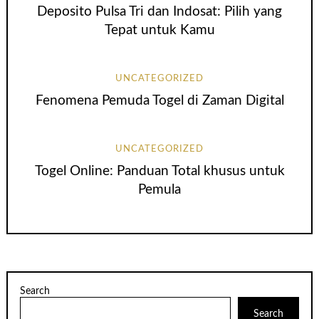
Deposito Pulsa Tri dan Indosat: Pilih yang
Tepat untuk Kamu
UNCATEGORIZED
Fenomena Pemuda Togel di Zaman Digital
UNCATEGORIZED
Togel Online: Panduan Total khusus untuk
Pemula
Search
Search