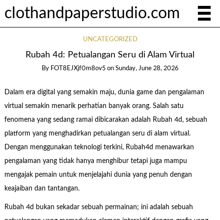
clothandpaperstudio.com
UNCATEGORIZED
Rubah 4d: Petualangan Seru di Alam Virtual
By
FOT8EJXjf0m8ov5
on
Sunday, June 28, 2026
Dalam era digital yang semakin maju, dunia game dan pengalaman
virtual semakin menarik perhatian banyak orang. Salah satu
fenomena yang sedang ramai dibicarakan adalah Rubah 4d, sebuah
platform yang menghadirkan petualangan seru di alam virtual.
Dengan menggunakan teknologi terkini, Rubah4d menawarkan
pengalaman yang tidak hanya menghibur tetapi juga mampu
mengajak pemain untuk menjelajahi dunia yang penuh dengan
keajaiban dan tantangan.
Rubah 4d bukan sekadar sebuah permainan; ini adalah sebuah