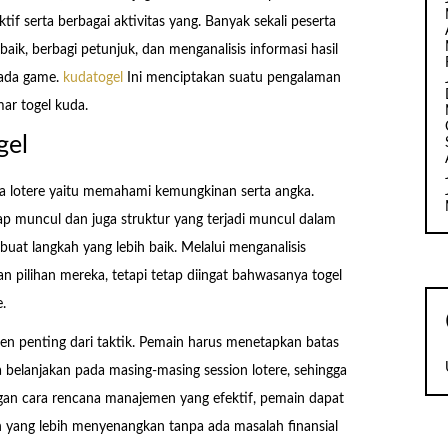
f serta berbagai aktivitas yang. Banyak sekali peserta
baik, berbagi petunjuk, dan menganalisis informasi hasil
ada game.
kudatogel
Ini menciptakan suatu pengalaman
ar togel kuda.
gel
a lotere yaitu memahami kemungkinan serta angka.
rap muncul dan juga struktur yang terjadi muncul dalam
at langkah yang lebih baik. Melalui menganalisis
n pilihan mereka, tetapi tetap diingat bahwasanya togel
.
men penting dari taktik. Pemain harus menetapkan batas
belanjakan pada masing-masing session lotere, sehingga
ngan cara rencana manajemen yang efektif, pemain dapat
yang lebih menyenangkan tanpa ada masalah finansial