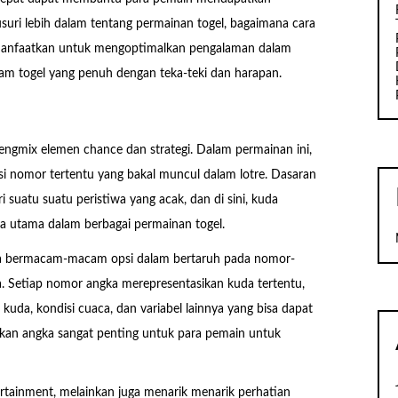
usuri lebih dalam tentang permainan togel, bagaimana cara
 dimanfaatkan untuk mengoptimalkan pengalaman dalam
lam togel yang penuh dengan teka-teki dan harapan.
ngmix elemen chance dan strategi. Dalam permainan ini,
 nomor tertentu yang bakal muncul dalam lotre. Dasaran
i suatu suatu peristiwa yang acak, dan di sini, kuda
 utama dalam berbagai permainan togel.
ya bermacam-macam opsi dalam bertaruh pada nomor-
. Setiap nomor angka merepresentasikan kuda tertentu,
kuda, kondisi cuaca, dan variabel lainnya yang bisa dapat
tukan angka sangat penting untuk para pemain untuk
rtainment, melainkan juga menarik menarik perhatian