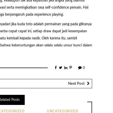
g. Walaupun tak ada kepastian jika angka yang diambil
vasi serta meningkatkan rasa self-confidence pemain. Hal
ga berpengaruh pada experience playing.
dari jika kuda toto adalah permainan yang pada giliranya
erba cepat cepat ini, setiap draw dapat jadi kesempatan
uatu kembali kepada nasib. Oleh karena itu, sambil
i bahwa keberuntungan akan selalu selalu unsur kunci dalam
0
Next Post
Related Posts
CATEGORIZED
UNCATEGORIZED