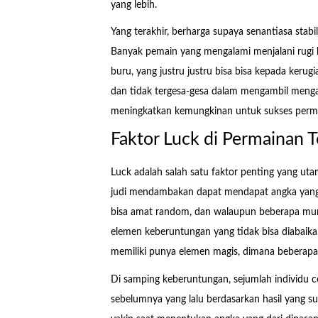
yang lebih.
Yang terakhir, berharga supaya senantiasa stabi
Banyak pemain yang mengalami menjalani rugi 
buru, yang justru justru bisa bisa kepada kerug
dan tidak tergesa-gesa dalam mengambil mengam
meningkatkan kemungkinan untuk sukses perm
Faktor Luck di Permainan T
Luck adalah salah satu faktor penting yang ut
judi mendambakan dapat mendapat angka yang t
bisa amat random, dan walaupun beberapa mung
elemen keberuntungan yang tidak bisa diabaika
memiliki punya elemen magis, dimana beberapa
Di samping keberuntungan, sejumlah individu
sebelumnya yang lalu berdasarkan hasil yang su