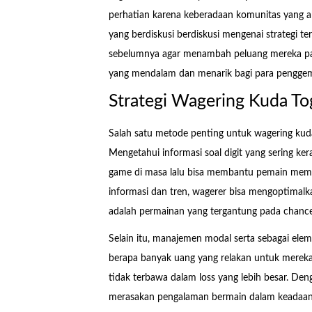
perhatian karena keberadaan komunitas yang akti
yang berdiskusi berdiskusi mengenai strategi ter
sebelumnya agar menambah peluang mereka p
yang mendalam dan menarik bagi para penggem
Strategi Wagering Kuda To
Salah satu metode penting untuk wagering kud
Mengetahui informasi soal digit yang sering ke
game di masa lalu bisa membantu pemain membu
informasi dan tren, wagerer bisa mengoptimalka
adalah permainan yang tergantung pada chance
Selain itu, manajemen modal serta sebagai ele
berapa banyak uang yang relakan untuk mereka 
tidak terbawa dalam loss yang lebih besar. De
merasakan pengalaman bermain dalam keadaan 