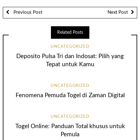
Previous Post
Next Post
Related Posts
UNCATEGORIZED
Deposito Pulsa Tri dan Indosat: Pilih yang
Tepat untuk Kamu
UNCATEGORIZED
Fenomena Pemuda Togel di Zaman Digital
UNCATEGORIZED
Togel Online: Panduan Total khusus untuk
Pemula