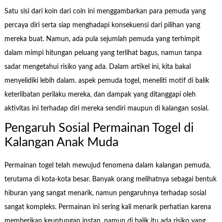
Satu sisi dari koin dari coin ini menggambarkan para pemuda yang
percaya diri serta siap menghadapi konsekuensi dari pilihan yang
mereka buat. Namun, ada pula sejumlah pemuda yang terhimpit
dalam mimpi hitungan peluang yang terlihat bagus, namun tanpa
sadar mengetahui risiko yang ada. Dalam artikel ini, kita bakal
menyelidiki lebih dalam. aspek pemuda togel, meneliti motif di balik
keterlibatan perilaku mereka, dan dampak yang ditanggapi oleh
aktivitas ini terhadap diri mereka sendiri maupun di kalangan sosial.
Pengaruh Sosial Permainan Togel di
Kalangan Anak Muda
Permainan togel telah mewujud fenomena dalam kalangan pemuda,
terutama di kota-kota besar. Banyak orang melihatnya sebagai bentuk
hiburan yang sangat menarik, namun pengaruhnya terhadap sosial
sangat kompleks. Permainan ini sering kali menarik perhatian karena
memberikan keuntungan instan, namun di balik itu ada risiko yang