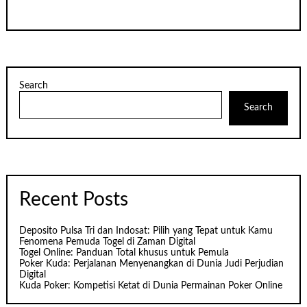
Search
Search
Recent Posts
Deposito Pulsa Tri dan Indosat: Pilih yang Tepat untuk Kamu
Fenomena Pemuda Togel di Zaman Digital
Togel Online: Panduan Total khusus untuk Pemula
Poker Kuda: Perjalanan Menyenangkan di Dunia Judi Perjudian
Digital
Kuda Poker: Kompetisi Ketat di Dunia Permainan Poker Online