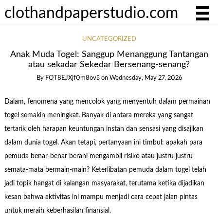
clothandpaperstudio.com
UNCATEGORIZED
Anak Muda Togel: Sanggup Menanggung Tantangan
atau sekadar Sekedar Bersenang-senang?
By
FOT8EJXjf0m8ov5
on
Wednesday, May 27, 2026
Dalam, fenomena yang mencolok yang menyentuh dalam permainan
togel semakin meningkat. Banyak di antara mereka yang sangat
tertarik oleh harapan keuntungan instan dan sensasi yang disajikan
dalam dunia togel. Akan tetapi, pertanyaan ini timbul: apakah para
pemuda benar-benar berani mengambil risiko atau justru justru
semata-mata bermain-main? Keterlibatan pemuda dalam togel telah
jadi topik hangat di kalangan masyarakat, terutama ketika dijadikan
kesan bahwa aktivitas ini mampu menjadi cara cepat jalan pintas
untuk meraih keberhasilan finansial.