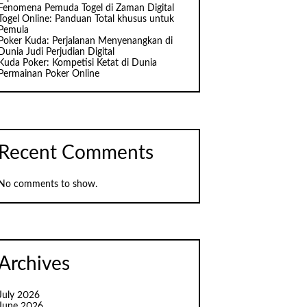
Fenomena Pemuda Togel di Zaman Digital
Togel Online: Panduan Total khusus untuk
Pemula
Poker Kuda: Perjalanan Menyenangkan di
Dunia Judi Perjudian Digital
Kuda Poker: Kompetisi Ketat di Dunia
Permainan Poker Online
Recent Comments
No comments to show.
Archives
July 2026
June 2026