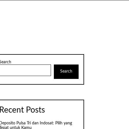
Search
Search
Recent Posts
Deposito Pulsa Tri dan Indosat: Pilih yang
Tepat untuk Kamu