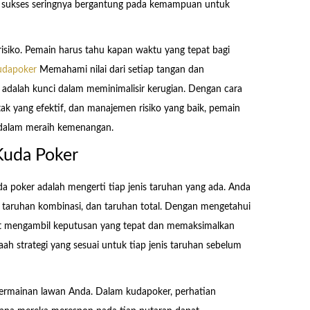
k sukses seringnya bergantung pada kemampuan untuk
isiko. Pemain harus tahu kapan waktu yang tepat bagi
udapoker
Memahami nilai dari setiap tangan dan
adalah kunci dalam meminimalisir kerugian. Dengan cara
 yang efektif, dan manajemen risiko yang baik, pemain
 dalam meraih kemenangan.
Kuda Poker
a poker adalah mengerti tiap jenis taruhan yang ada. Anda
, taruhan kombinasi, dan taruhan total. Dengan mengetahui
t mengambil keputusan yang tepat dan memaksimalkan
 strategi yang sesuai untuk tiap jenis taruhan sebelum
 permainan lawan Anda. Dalam kudapoker, perhatian