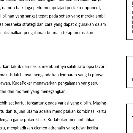
 namun baik juga perlu mempelajari perilaku opponent,
 pilihan yang sangat tepat pada setiap yang mereka ambil.
s beraneka strategi dan cara yang dapat digunakan dalam
maksimalkan pengalaman bermain tetap merasakan
an taktik dan nasib, membuatnya salah satu opsi favorit
pemain tidak hanya mengandalkan lembaran yang ia punya,
kan lawan. KudaPoker menawarkan pengalaman yang seru
jutan dan momen yang menegangkan.
bih set kartu, tergantung pada variasi yang dipilih. Masing-
tu dan tujuan utama adalah menciptakan kombinasi kartu
 dengan game poker klasik, KudaPoker menambahkan
ru, menghadirkan elemen adrenalin yang besar ketika