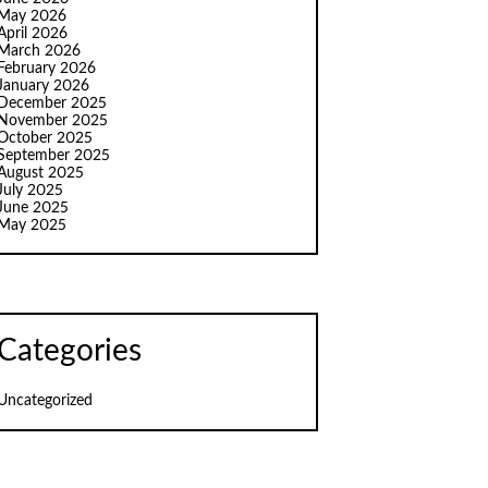
May 2026
April 2026
March 2026
February 2026
January 2026
December 2025
November 2025
October 2025
September 2025
August 2025
July 2025
June 2025
May 2025
Categories
Uncategorized