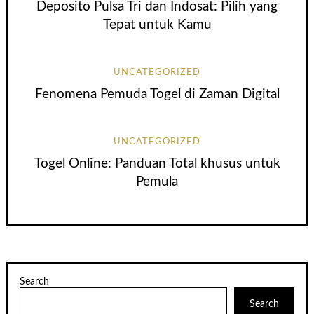
Deposito Pulsa Tri dan Indosat: Pilih yang
Tepat untuk Kamu
UNCATEGORIZED
Fenomena Pemuda Togel di Zaman Digital
UNCATEGORIZED
Togel Online: Panduan Total khusus untuk
Pemula
Search
Search