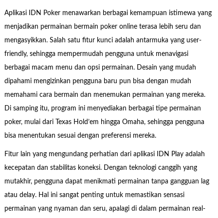
Aplikasi IDN Poker menawarkan berbagai kemampuan istimewa yang
menjadikan permainan bermain poker online terasa lebih seru dan
mengasyikkan. Salah satu fitur kunci adalah antarmuka yang user-
friendly, sehingga mempermudah pengguna untuk menavigasi
berbagai macam menu dan opsi permainan. Desain yang mudah
dipahami mengizinkan pengguna baru pun bisa dengan mudah
memahami cara bermain dan menemukan permainan yang mereka.
Di samping itu, program ini menyediakan berbagai tipe permainan
poker, mulai dari Texas Hold’em hingga Omaha, sehingga pengguna
bisa menentukan sesuai dengan preferensi mereka.
Fitur lain yang mengundang perhatian dari aplikasi IDN Play adalah
kecepatan dan stabilitas koneksi. Dengan teknologi canggih yang
mutakhir, pengguna dapat menikmati permainan tanpa gangguan lag
atau delay. Hal ini sangat penting untuk memastikan sensasi
permainan yang nyaman dan seru, apalagi di dalam permainan real-