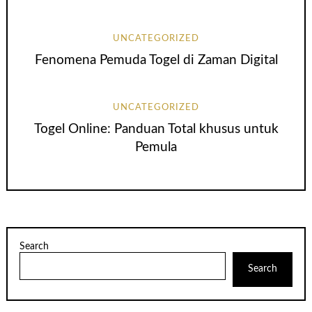
UNCATEGORIZED
Fenomena Pemuda Togel di Zaman Digital
UNCATEGORIZED
Togel Online: Panduan Total khusus untuk
Pemula
Search
Search