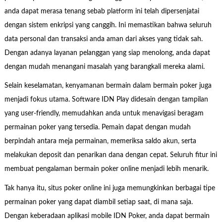
anda dapat merasa tenang sebab platform ini telah dipersenjatai
dengan sistem enkripsi yang canggih. Ini memastikan bahwa seluruh
data personal dan transaksi anda aman dari akses yang tidak sah.
Dengan adanya layanan pelanggan yang siap menolong, anda dapat
dengan mudah menangani masalah yang barangkali mereka alami.
Selain keselamatan, kenyamanan bermain dalam bermain poker juga
menjadi fokus utama. Software IDN Play didesain dengan tampilan
yang user-friendly, memudahkan anda untuk menavigasi beragam
permainan poker yang tersedia. Pemain dapat dengan mudah
berpindah antara meja permainan, memeriksa saldo akun, serta
melakukan deposit dan penarikan dana dengan cepat. Seluruh fitur ini
membuat pengalaman bermain poker online menjadi lebih menarik.
Tak hanya itu, situs poker online ini juga memungkinkan berbagai tipe
permainan poker yang dapat diambil setiap saat, di mana saja.
Dengan keberadaan aplikasi mobile IDN Poker, anda dapat bermain