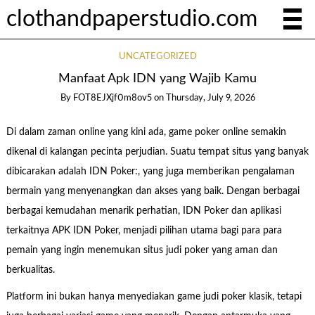
clothandpaperstudio.com
UNCATEGORIZED
Manfaat Apk IDN yang Wajib Kamu
By
FOT8EJXjf0m8ov5
on
Thursday, July 9, 2026
Di dalam zaman online yang kini ada, game poker online semakin
dikenal di kalangan pecinta perjudian. Suatu tempat situs yang banyak
dibicarakan adalah IDN Poker:, yang juga memberikan pengalaman
bermain yang menyenangkan dan akses yang baik. Dengan berbagai
berbagai kemudahan menarik perhatian, IDN Poker dan aplikasi
terkaitnya APK IDN Poker, menjadi pilihan utama bagi para para
pemain yang ingin menemukan situs judi poker yang aman dan
berkualitas.
Platform ini bukan hanya menyediakan game judi poker klasik, tetapi