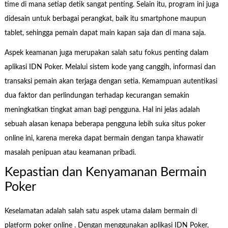
time di mana setiap detik sangat penting. Selain itu, program ini juga
didesain untuk berbagai perangkat, baik itu smartphone maupun
tablet, sehingga pemain dapat main kapan saja dan di mana saja.
Aspek keamanan juga merupakan salah satu fokus penting dalam
aplikasi IDN Poker. Melalui sistem kode yang canggih, informasi dan
transaksi pemain akan terjaga dengan setia. Kemampuan autentikasi
dua faktor dan perlindungan terhadap kecurangan semakin
meningkatkan tingkat aman bagi pengguna. Hal ini jelas adalah
sebuah alasan kenapa beberapa pengguna lebih suka situs poker
online ini, karena mereka dapat bermain dengan tanpa khawatir
masalah penipuan atau keamanan pribadi.
Kepastian dan Kenyamanan Bermain
Poker
Keselamatan adalah salah satu aspek utama dalam bermain di
platform poker online . Dengan menggunakan aplikasi IDN Poker,