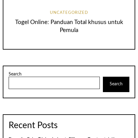
UNCATEGORIZED
Togel Online: Panduan Total khusus untuk
Pemula
Search
Search
Recent Posts