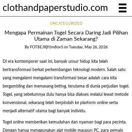
clothandpaperstudio.com
UNCATEGORIZED
Mengapa Permainan Togel Secara Daring Jadi Pilihan
Utama di Zaman Sekarang?
By
FOT8EJXjf0m8ov5
on
Tuesday, May 26, 2026
Di era kontemporer saat ini, banyak unsur hidup kita telah
bertransformasi berkat perkembangan teknologi modern. Salah satu
yang mengalami mengalami transformasi besar adalah cara kita
bergambling dan memasang beting, terutama di dunia perjudian togel.
Togel, yang sebelumnya dulu hanya bisa diakses melalui lewat metode
konvensional, sekarang telah berpindah ke platform online serta
menjadi alternatif utama bagi banyak individu.
Togel online memberikan kemudahan dan nyaman bagi para pecinta.
Dengan hanya menggunakan alat mobile maupun PC, para pemain