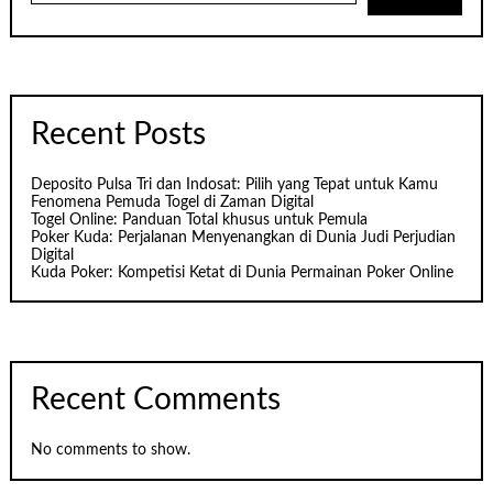
Recent Posts
Deposito Pulsa Tri dan Indosat: Pilih yang Tepat untuk Kamu
Fenomena Pemuda Togel di Zaman Digital
Togel Online: Panduan Total khusus untuk Pemula
Poker Kuda: Perjalanan Menyenangkan di Dunia Judi Perjudian
Digital
Kuda Poker: Kompetisi Ketat di Dunia Permainan Poker Online
Recent Comments
No comments to show.