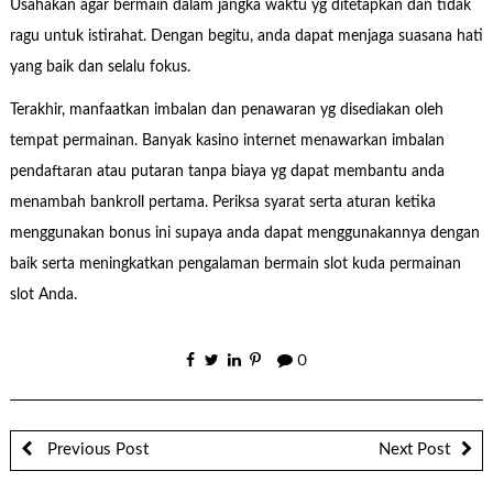
Usahakan agar bermain dalam jangka waktu yg ditetapkan dan tidak
ragu untuk istirahat. Dengan begitu, anda dapat menjaga suasana hati
yang baik dan selalu fokus.
Terakhir, manfaatkan imbalan dan penawaran yg disediakan oleh
tempat permainan. Banyak kasino internet menawarkan imbalan
pendaftaran atau putaran tanpa biaya yg dapat membantu anda
menambah bankroll pertama. Periksa syarat serta aturan ketika
menggunakan bonus ini supaya anda dapat menggunakannya dengan
baik serta meningkatkan pengalaman bermain slot kuda permainan
slot Anda.
0
Previous Post
Next Post