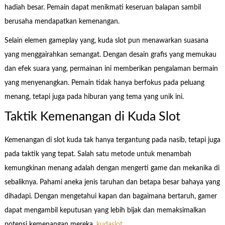
hadiah besar. Pemain dapat menikmati keseruan balapan sambil
berusaha mendapatkan kemenangan.
Selain elemen gameplay yang, kuda slot pun menawarkan suasana
yang menggairahkan semangat. Dengan desain grafis yang memukau
dan efek suara yang, permainan ini memberikan pengalaman bermain
yang menyenangkan. Pemain tidak hanya berfokus pada peluang
menang, tetapi juga pada hiburan yang tema yang unik ini.
Taktik Kemenangan di Kuda Slot
Kemenangan di slot kuda tak hanya tergantung pada nasib, tetapi juga
pada taktik yang tepat. Salah satu metode untuk menambah
kemungkinan menang adalah dengan mengerti game dan mekanika di
sebaliknya. Pahami aneka jenis taruhan dan betapa besar bahaya yang
dihadapi. Dengan mengetahui kapan dan bagaimana bertaruh, gamer
dapat mengambil keputusan yang lebih bijak dan memaksimalkan
potensi kemenangan mereka.
kudaslot