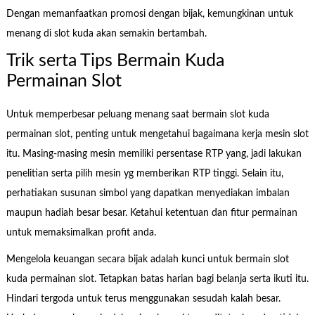
Dengan memanfaatkan promosi dengan bijak, kemungkinan untuk
menang di slot kuda akan semakin bertambah.
Trik serta Tips Bermain Kuda
Permainan Slot
Untuk memperbesar peluang menang saat bermain slot kuda
permainan slot, penting untuk mengetahui bagaimana kerja mesin slot
itu. Masing-masing mesin memiliki persentase RTP yang, jadi lakukan
penelitian serta pilih mesin yg memberikan RTP tinggi. Selain itu,
perhatiakan susunan simbol yang dapatkan menyediakan imbalan
maupun hadiah besar besar. Ketahui ketentuan dan fitur permainan
untuk memaksimalkan profit anda.
Mengelola keuangan secara bijak adalah kunci untuk bermain slot
kuda permainan slot. Tetapkan batas harian bagi belanja serta ikuti itu.
Hindari tergoda untuk terus menggunakan sesudah kalah besar.