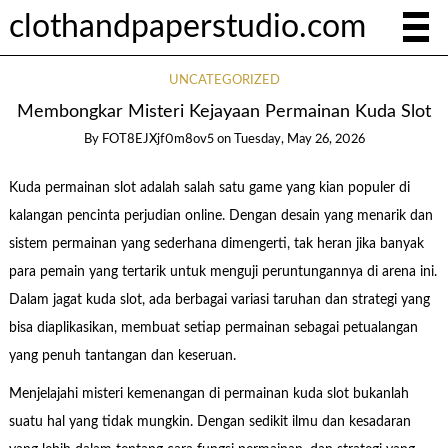
clothandpaperstudio.com
UNCATEGORIZED
Membongkar Misteri Kejayaan Permainan Kuda Slot
By
FOT8EJXjf0m8ov5
on
Tuesday, May 26, 2026
Kuda permainan slot adalah salah satu game yang kian populer di
kalangan pencinta perjudian online. Dengan desain yang menarik dan
sistem permainan yang sederhana dimengerti, tak heran jika banyak
para pemain yang tertarik untuk menguji peruntungannya di arena ini.
Dalam jagat kuda slot, ada berbagai variasi taruhan dan strategi yang
bisa diaplikasikan, membuat setiap permainan sebagai petualangan
yang penuh tantangan dan keseruan.
Menjelajahi misteri kemenangan di permainan kuda slot bukanlah
suatu hal yang tidak mungkin. Dengan sedikit ilmu dan kesadaran