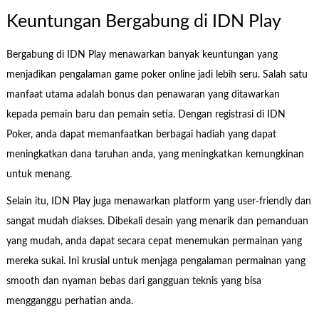
Keuntungan Bergabung di IDN Play
Bergabung di IDN Play menawarkan banyak keuntungan yang
menjadikan pengalaman game poker online jadi lebih seru. Salah satu
manfaat utama adalah bonus dan penawaran yang ditawarkan
kepada pemain baru dan pemain setia. Dengan registrasi di IDN
Poker, anda dapat memanfaatkan berbagai hadiah yang dapat
meningkatkan dana taruhan anda, yang meningkatkan kemungkinan
untuk menang.
Selain itu, IDN Play juga menawarkan platform yang user-friendly dan
sangat mudah diakses. Dibekali desain yang menarik dan pemanduan
yang mudah, anda dapat secara cepat menemukan permainan yang
mereka sukai. Ini krusial untuk menjaga pengalaman permainan yang
smooth dan nyaman bebas dari gangguan teknis yang bisa
mengganggu perhatian anda.