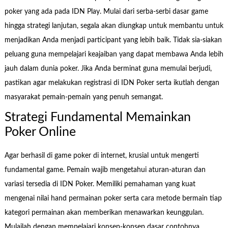
poker yang ada pada IDN Play. Mulai dari serba-serbi dasar game
hingga strategi lanjutan, segala akan diungkap untuk membantu untuk
menjadikan Anda menjadi participant yang lebih baik. Tidak sia-siakan
peluang guna mempelajari keajaiban yang dapat membawa Anda lebih
jauh dalam dunia poker. Jika Anda berminat guna memulai berjudi,
pastikan agar melakukan registrasi di IDN Poker serta ikutlah dengan
masyarakat pemain-pemain yang penuh semangat.
Strategi Fundamental Memainkan
Poker Online
Agar berhasil di game poker di internet, krusial untuk mengerti
fundamental game. Pemain wajib mengetahui aturan-aturan dan
variasi tersedia di IDN Poker. Memiliki pemahaman yang kuat
mengenai nilai hand permainan poker serta cara metode bermain tiap
kategori permainan akan memberikan menawarkan keunggulan.
Mulailah dengan mempelajari konsep-konsep dasar contohnya