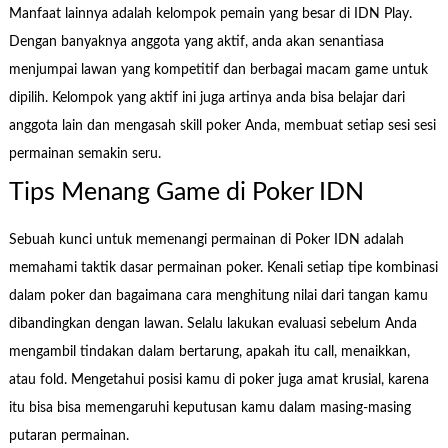
Manfaat lainnya adalah kelompok pemain yang besar di IDN Play.
Dengan banyaknya anggota yang aktif, anda akan senantiasa
menjumpai lawan yang kompetitif dan berbagai macam game untuk
dipilih. Kelompok yang aktif ini juga artinya anda bisa belajar dari
anggota lain dan mengasah skill poker Anda, membuat setiap sesi sesi
permainan semakin seru.
Tips Menang Game di Poker IDN
Sebuah kunci untuk memenangi permainan di Poker IDN adalah
memahami taktik dasar permainan poker. Kenali setiap tipe kombinasi
dalam poker dan bagaimana cara menghitung nilai dari tangan kamu
dibandingkan dengan lawan. Selalu lakukan evaluasi sebelum Anda
mengambil tindakan dalam bertarung, apakah itu call, menaikkan,
atau fold. Mengetahui posisi kamu di poker juga amat krusial, karena
itu bisa bisa memengaruhi keputusan kamu dalam masing-masing
putaran permainan.