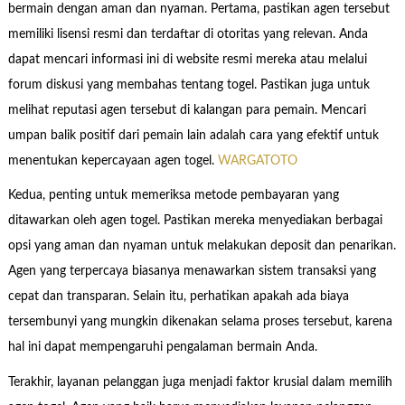
bermain dengan aman dan nyaman. Pertama, pastikan agen tersebut
memiliki lisensi resmi dan terdaftar di otoritas yang relevan. Anda
dapat mencari informasi ini di website resmi mereka atau melalui
forum diskusi yang membahas tentang togel. Pastikan juga untuk
melihat reputasi agen tersebut di kalangan para pemain. Mencari
umpan balik positif dari pemain lain adalah cara yang efektif untuk
menentukan kepercayaan agen togel.
WARGATOTO
Kedua, penting untuk memeriksa metode pembayaran yang
ditawarkan oleh agen togel. Pastikan mereka menyediakan berbagai
opsi yang aman dan nyaman untuk melakukan deposit dan penarikan.
Agen yang terpercaya biasanya menawarkan sistem transaksi yang
cepat dan transparan. Selain itu, perhatikan apakah ada biaya
tersembunyi yang mungkin dikenakan selama proses tersebut, karena
hal ini dapat mempengaruhi pengalaman bermain Anda.
Terakhir, layanan pelanggan juga menjadi faktor krusial dalam memilih