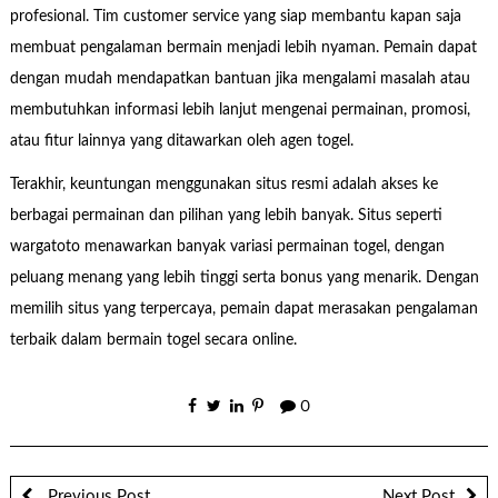
profesional. Tim customer service yang siap membantu kapan saja
membuat pengalaman bermain menjadi lebih nyaman. Pemain dapat
dengan mudah mendapatkan bantuan jika mengalami masalah atau
membutuhkan informasi lebih lanjut mengenai permainan, promosi,
atau fitur lainnya yang ditawarkan oleh agen togel.
Terakhir, keuntungan menggunakan situs resmi adalah akses ke
berbagai permainan dan pilihan yang lebih banyak. Situs seperti
wargatoto menawarkan banyak variasi permainan togel, dengan
peluang menang yang lebih tinggi serta bonus yang menarik. Dengan
memilih situs yang terpercaya, pemain dapat merasakan pengalaman
terbaik dalam bermain togel secara online.
0
Previous Post
Next Post