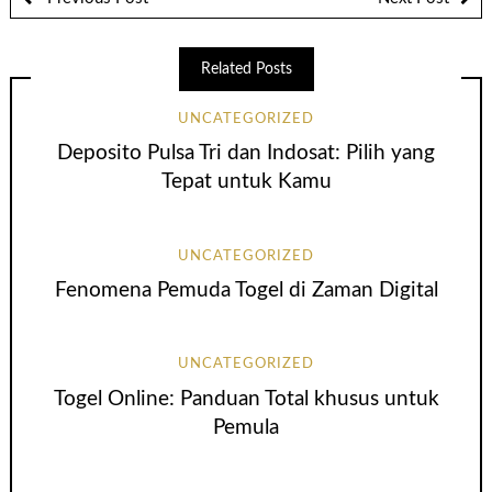
Related Posts
UNCATEGORIZED
Deposito Pulsa Tri dan Indosat: Pilih yang
Tepat untuk Kamu
UNCATEGORIZED
Fenomena Pemuda Togel di Zaman Digital
UNCATEGORIZED
Togel Online: Panduan Total khusus untuk
Pemula