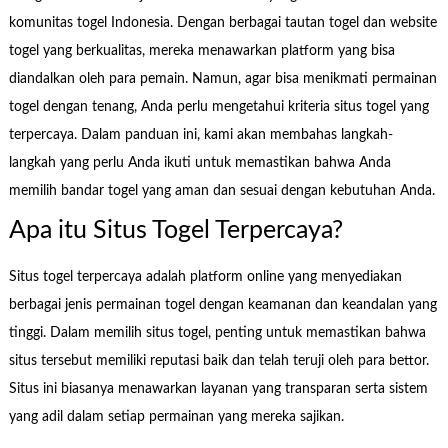
komunitas togel Indonesia. Dengan berbagai tautan togel dan website
togel yang berkualitas, mereka menawarkan platform yang bisa
diandalkan oleh para pemain. Namun, agar bisa menikmati permainan
togel dengan tenang, Anda perlu mengetahui kriteria situs togel yang
terpercaya. Dalam panduan ini, kami akan membahas langkah-
langkah yang perlu Anda ikuti untuk memastikan bahwa Anda
memilih bandar togel yang aman dan sesuai dengan kebutuhan Anda.
Apa itu Situs Togel Terpercaya?
Situs togel terpercaya adalah platform online yang menyediakan
berbagai jenis permainan togel dengan keamanan dan keandalan yang
tinggi. Dalam memilih situs togel, penting untuk memastikan bahwa
situs tersebut memiliki reputasi baik dan telah teruji oleh para bettor.
Situs ini biasanya menawarkan layanan yang transparan serta sistem
yang adil dalam setiap permainan yang mereka sajikan.