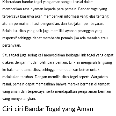
Keberadaan bandar togel yang aman sangat krusial dalam
memberikan rasa nyaman kepada para pemain. Bandar togel yang
terpercaya biasanya akan memberikan informasi yang jelas tentang
aturan permainan, hasil pengundian, dan kebijakan pembayaran.
Selain itu, situs yang baik juga memiliki layanan pelanggan yang
responsif sehingga dapat membantu pemain jika ada masalah atau
pertanyaan.
Situs togel juga sering kali menyediakan berbagai link togel yang dapat
diakses dengan mudah oleh para pemain. Link ini mengarah langsung
ke halaman utama situs, sehingga memudahkan bettor untuk
melakukan taruhan. Dengan memilih situs togel seperti Wargatoto
resmi, pemain dapat memastikan bahwa mereka bermain di tempat
yang aman dan terpercaya, serta mendapatkan pengalaman bermain
yang menyenangkan.
Ciri-ciri Bandar Togel yang Aman