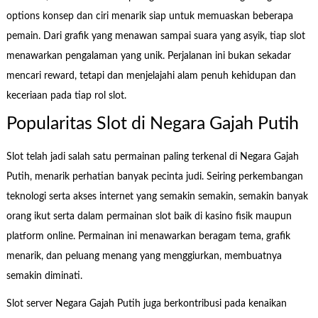
options konsep dan ciri menarik siap untuk memuaskan beberapa
pemain. Dari grafik yang menawan sampai suara yang asyik, tiap slot
menawarkan pengalaman yang unik. Perjalanan ini bukan sekadar
mencari reward, tetapi dan menjelajahi alam penuh kehidupan dan
keceriaan pada tiap rol slot.
Popularitas Slot di Negara Gajah Putih
Slot telah jadi salah satu permainan paling terkenal di Negara Gajah
Putih, menarik perhatian banyak pecinta judi. Seiring perkembangan
teknologi serta akses internet yang semakin semakin, semakin banyak
orang ikut serta dalam permainan slot baik di kasino fisik maupun
platform online. Permainan ini menawarkan beragam tema, grafik
menarik, dan peluang menang yang menggiurkan, membuatnya
semakin diminati.
Slot server Negara Gajah Putih juga berkontribusi pada kenaikan