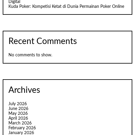
Digital
Kuda Poker: Kompetisi Ketat di Dunia Permainan Poker Online
Recent Comments
No comments to show.
Archives
July 2026
June 2026
May 2026
April 2026
March 2026
February 2026
January 2026