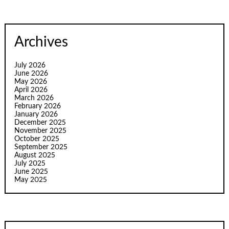
Archives
July 2026
June 2026
May 2026
April 2026
March 2026
February 2026
January 2026
December 2025
November 2025
October 2025
September 2025
August 2025
July 2025
June 2025
May 2025