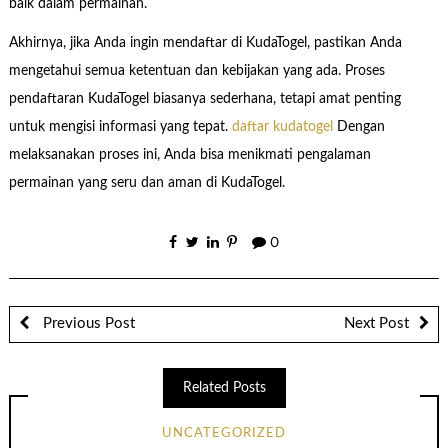
baik dalam permainan.
Akhirnya, jika Anda ingin mendaftar di KudaTogel, pastikan Anda
mengetahui semua ketentuan dan kebijakan yang ada. Proses
pendaftaran KudaTogel biasanya sederhana, tetapi amat penting
untuk mengisi informasi yang tepat.
daftar kudatogel
Dengan
melaksanakan proses ini, Anda bisa menikmati pengalaman
permainan yang seru dan aman di KudaTogel.
0
Previous Post
Next Post
Related Posts
UNCATEGORIZED