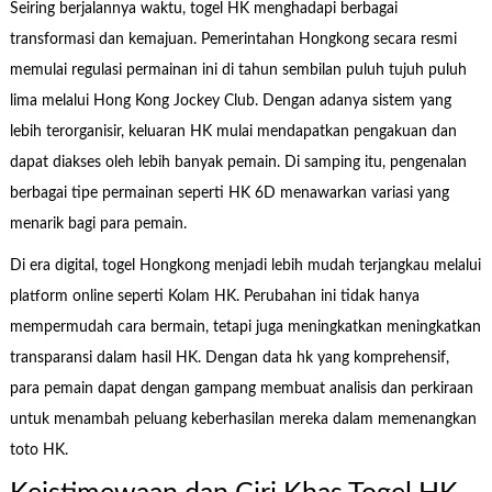
Seiring berjalannya waktu, togel HK menghadapi berbagai
transformasi dan kemajuan. Pemerintahan Hongkong secara resmi
memulai regulasi permainan ini di tahun sembilan puluh tujuh puluh
lima melalui Hong Kong Jockey Club. Dengan adanya sistem yang
lebih terorganisir, keluaran HK mulai mendapatkan pengakuan dan
dapat diakses oleh lebih banyak pemain. Di samping itu, pengenalan
berbagai tipe permainan seperti HK 6D menawarkan variasi yang
menarik bagi para pemain.
Di era digital, togel Hongkong menjadi lebih mudah terjangkau melalui
platform online seperti Kolam HK. Perubahan ini tidak hanya
mempermudah cara bermain, tetapi juga meningkatkan meningkatkan
transparansi dalam hasil HK. Dengan data hk yang komprehensif,
para pemain dapat dengan gampang membuat analisis dan perkiraan
untuk menambah peluang keberhasilan mereka dalam memenangkan
toto HK.