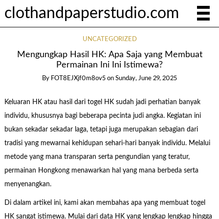
clothandpaperstudio.com
UNCATEGORIZED
Mengungkap Hasil HK: Apa Saja yang Membuat
Permainan Ini Ini Istimewa?
By
FOT8EJXjf0m8ov5
on
Sunday, June 29, 2025
Keluaran HK atau hasil dari togel HK sudah jadi perhatian banyak
individu, khususnya bagi beberapa pecinta judi angka. Kegiatan ini
bukan sekadar sekadar laga, tetapi juga merupakan sebagian dari
tradisi yang mewarnai kehidupan sehari-hari banyak individu. Melalui
metode yang mana transparan serta pengundian yang teratur,
permainan Hongkong menawarkan hal yang mana berbeda serta
menyenangkan.
Di dalam artikel ini, kami akan membahas apa yang membuat togel
HK sangat istimewa. Mulai dari data HK yang lengkap lengkap hingga