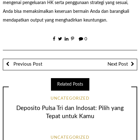
mengenai pengeluaran HK serta penggunaan strategi yang sesuai,
Anda bisa memaksimalkan keseruan bermain Anda dan barangkali
mendapatkan output yang menghadirkan keuntungan.
0
Previous Post
Next Post
Related Posts
UNCATEGORIZED
Deposito Pulsa Tri dan Indosat: Pilih yang
Tepat untuk Kamu
UNCATEGORIZED