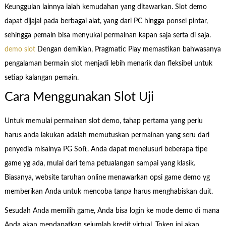
Keunggulan lainnya ialah kemudahan yang ditawarkan. Slot demo
dapat dijajal pada berbagai alat, yang dari PC hingga ponsel pintar,
sehingga pemain bisa menyukai permainan kapan saja serta di saja.
demo slot
Dengan demikian, Pragmatic Play memastikan bahwasanya
pengalaman bermain slot menjadi lebih menarik dan fleksibel untuk
setiap kalangan pemain.
Cara Menggunakan Slot Uji
Untuk memulai permainan slot demo, tahap pertama yang perlu
harus anda lakukan adalah memutuskan permainan yang seru dari
penyedia misalnya PG Soft. Anda dapat menelusuri beberapa tipe
game yg ada, mulai dari tema petualangan sampai yang klasik.
Biasanya, website taruhan online menawarkan opsi game demo yg
memberikan Anda untuk mencoba tanpa harus menghabiskan duit.
Sesudah Anda memilih game, Anda bisa login ke mode demo di mana
Anda akan mendapatkan sejumlah kredit virtual. Token ini akan