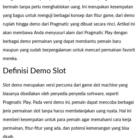
bermain tanpa perlu menghabiskan uang. Ini merupakan kesempatan
yang bagus untuk menguji berbagai konsep dan fitur game, dari demo
rupiah hingga demo dari Pragmatic yang dibuat secara rinci. Artikel ini
akan membawa Anda menyusuri alam dari Pragmatic Play dengan
berbagai demo permainan yang dapat membantu pemain baru
maupun yang sudah berpengalaman untuk mencari permainan favorit
mereka.
Definisi Demo Slot
Slot demo merupakan versi percuma dari game slot machine yang
biasanya disediakan oleh penyedia penyedia software, seperti
Pragmatic Play. Pada versi demo ini, pemain dapat mencoba berbagai
jenis permainan slot tanpa harus membelanjakan uang nyata. Hal ini
memberi kesempatan untuk para pemain agar memahami cara kerja
permainan, fitur-fitur yang ada, dan potensi kemenangan yang bisa
diraih.