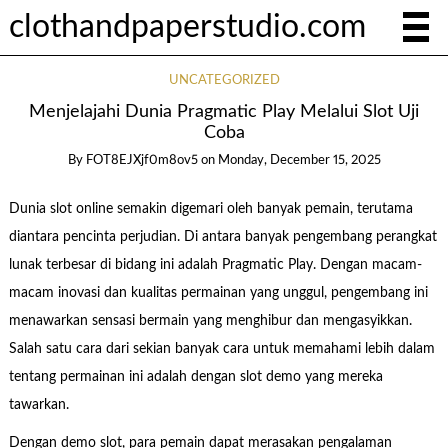
clothandpaperstudio.com
UNCATEGORIZED
Menjelajahi Dunia Pragmatic Play Melalui Slot Uji
Coba
By
FOT8EJXjf0m8ov5
on
Monday, December 15, 2025
Dunia slot online semakin digemari oleh banyak pemain, terutama
diantara pencinta perjudian. Di antara banyak pengembang perangkat
lunak terbesar di bidang ini adalah Pragmatic Play. Dengan macam-
macam inovasi dan kualitas permainan yang unggul, pengembang ini
menawarkan sensasi bermain yang menghibur dan mengasyikkan.
Salah satu cara dari sekian banyak cara untuk memahami lebih dalam
tentang permainan ini adalah dengan slot demo yang mereka
tawarkan.
Dengan demo slot, para pemain dapat merasakan pengalaman