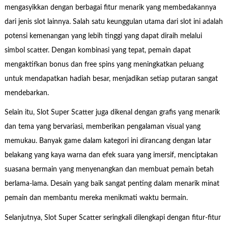
mengasyikkan dengan berbagai fitur menarik yang membedakannya
dari jenis slot lainnya. Salah satu keunggulan utama dari slot ini adalah
potensi kemenangan yang lebih tinggi yang dapat diraih melalui
simbol scatter. Dengan kombinasi yang tepat, pemain dapat
mengaktifkan bonus dan free spins yang meningkatkan peluang
untuk mendapatkan hadiah besar, menjadikan setiap putaran sangat
mendebarkan.
Selain itu, Slot Super Scatter juga dikenal dengan grafis yang menarik
dan tema yang bervariasi, memberikan pengalaman visual yang
memukau. Banyak game dalam kategori ini dirancang dengan latar
belakang yang kaya warna dan efek suara yang imersif, menciptakan
suasana bermain yang menyenangkan dan membuat pemain betah
berlama-lama. Desain yang baik sangat penting dalam menarik minat
pemain dan membantu mereka menikmati waktu bermain.
Selanjutnya, Slot Super Scatter seringkali dilengkapi dengan fitur-fitur