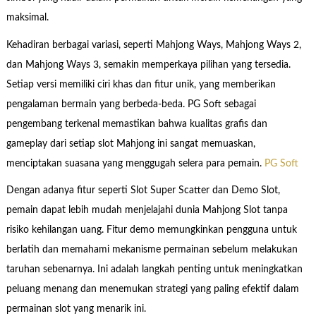
maksimal.
Kehadiran berbagai variasi, seperti Mahjong Ways, Mahjong Ways 2,
dan Mahjong Ways 3, semakin memperkaya pilihan yang tersedia.
Setiap versi memiliki ciri khas dan fitur unik, yang memberikan
pengalaman bermain yang berbeda-beda. PG Soft sebagai
pengembang terkenal memastikan bahwa kualitas grafis dan
gameplay dari setiap slot Mahjong ini sangat memuaskan,
menciptakan suasana yang menggugah selera para pemain.
PG Soft
Dengan adanya fitur seperti Slot Super Scatter dan Demo Slot,
pemain dapat lebih mudah menjelajahi dunia Mahjong Slot tanpa
risiko kehilangan uang. Fitur demo memungkinkan pengguna untuk
berlatih dan memahami mekanisme permainan sebelum melakukan
taruhan sebenarnya. Ini adalah langkah penting untuk meningkatkan
peluang menang dan menemukan strategi yang paling efektif dalam
permainan slot yang menarik ini.