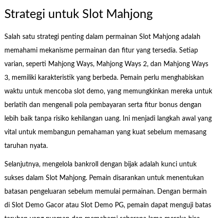
Strategi untuk Slot Mahjong
Salah satu strategi penting dalam permainan Slot Mahjong adalah
memahami mekanisme permainan dan fitur yang tersedia. Setiap
varian, seperti Mahjong Ways, Mahjong Ways 2, dan Mahjong Ways
3, memiliki karakteristik yang berbeda. Pemain perlu menghabiskan
waktu untuk mencoba slot demo, yang memungkinkan mereka untuk
berlatih dan mengenali pola pembayaran serta fitur bonus dengan
lebih baik tanpa risiko kehilangan uang. Ini menjadi langkah awal yang
vital untuk membangun pemahaman yang kuat sebelum memasang
taruhan nyata.
Selanjutnya, mengelola bankroll dengan bijak adalah kunci untuk
sukses dalam Slot Mahjong. Pemain disarankan untuk menentukan
batasan pengeluaran sebelum memulai permainan. Dengan bermain
di Slot Demo Gacor atau Slot Demo PG, pemain dapat menguji batas