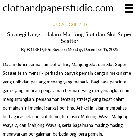
clothandpaperstudio.com
UNCATEGORIZED
Strategi Unggul dalam Mahjong Slot dan Slot Super
Scatter
By
FOT8EJXjf0m8ov5
on
Monday, December 15, 2025
Dalam dunia permainan slot online, Mahjong Slot dan Slot Super
Scatter telah menarik perhatian banyak pemain dengan mekanisme
yang unik dan peluang menang yang menarik. Bagi para pencinta
game yang mencari pengalaman bermain yang menyenangkan dan
menguntungkan, pemahaman tentang strategi yang tepat dalam
permainan ini menjadi sangat penting. Artikel ini akan membahas
berbagai aspek dari slot demo, termasuk Mahjong Ways, Mahjong
Ways 2, dan Mahjong Ways 3, serta bagaimana masing-masing
menawarkan pengalaman berbeda bagi para pemain.