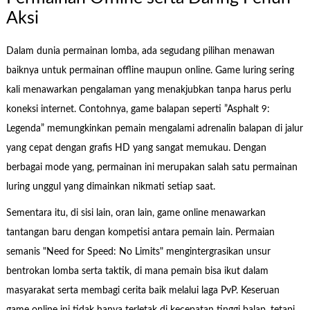
Aksi
Dalam dunia permainan lomba, ada segudang pilihan menawan
baiknya untuk permainan offline maupun online. Game luring sering
kali menawarkan pengalaman yang menakjubkan tanpa harus perlu
koneksi internet. Contohnya, game balapan seperti ”Asphalt 9:
Legenda” memungkinkan pemain mengalami adrenalin balapan di jalur
yang cepat dengan grafis HD yang sangat memukau. Dengan
berbagai mode yang, permainan ini merupakan salah satu permainan
luring unggul yang dimainkan nikmati setiap saat.
Sementara itu, di sisi lain, oran lain, game online menawarkan
tantangan baru dengan kompetisi antara pemain lain. Permaian
semanis "Need for Speed: No Limits" mengintergrasikan unsur
bentrokan lomba serta taktik, di mana pemain bisa ikut dalam
masyarakat serta membagi cerita baik melalui laga PvP. Keseruan