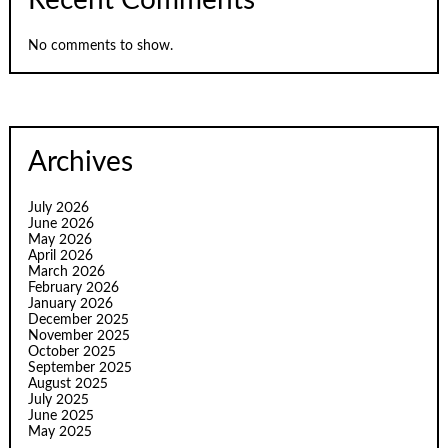
Recent Comments
No comments to show.
Archives
July 2026
June 2026
May 2026
April 2026
March 2026
February 2026
January 2026
December 2025
November 2025
October 2025
September 2025
August 2025
July 2025
June 2025
May 2025