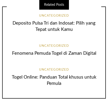
Related Posts
UNCATEGORIZED
Deposito Pulsa Tri dan Indosat: Pilih yang
Tepat untuk Kamu
UNCATEGORIZED
Fenomena Pemuda Togel di Zaman Digital
UNCATEGORIZED
Togel Online: Panduan Total khusus untuk
Pemula