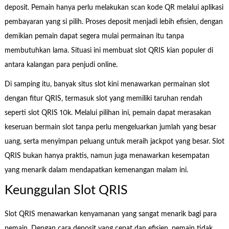
deposit. Pemain hanya perlu melakukan scan kode QR melalui aplikasi
pembayaran yang si pilih. Proses deposit menjadi lebih efisien, dengan
demikian pemain dapat segera mulai permainan itu tanpa
membutuhkan lama. Situasi ini membuat slot QRIS kian populer di
antara kalangan para penjudi online.
Di samping itu, banyak situs slot kini menawarkan permainan slot
dengan fitur QRIS, termasuk slot yang memiliki taruhan rendah
seperti slot QRIS 10k. Melalui pilihan ini, pemain dapat merasakan
keseruan bermain slot tanpa perlu mengeluarkan jumlah yang besar
uang, serta menyimpan peluang untuk meraih jackpot yang besar. Slot
QRIS bukan hanya praktis, namun juga menawarkan kesempatan
yang menarik dalam mendapatkan kemenangan malam ini.
Keunggulan Slot QRIS
Slot QRIS menawarkan kenyamanan yang sangat menarik bagi para
pemain. Dengan cara deposit yang cepat dan efisien, pemain tidak