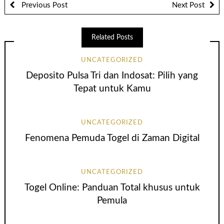
Previous Post
Next Post
Related Posts
UNCATEGORIZED
Deposito Pulsa Tri dan Indosat: Pilih yang
Tepat untuk Kamu
UNCATEGORIZED
Fenomena Pemuda Togel di Zaman Digital
UNCATEGORIZED
Togel Online: Panduan Total khusus untuk
Pemula