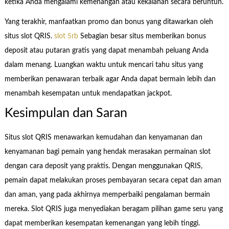
ketika Anda mengalami kemenangan atau kekalahan secara beruntun.
Yang terakhir, manfaatkan promo dan bonus yang ditawarkan oleh
situs slot QRIS.
slot 5rb
Sebagian besar situs memberikan bonus
deposit atau putaran gratis yang dapat menambah peluang Anda
dalam menang. Luangkan waktu untuk mencari tahu situs yang
memberikan penawaran terbaik agar Anda dapat bermain lebih dan
menambah kesempatan untuk mendapatkan jackpot.
Kesimpulan dan Saran
Situs slot QRIS menawarkan kemudahan dan kenyamanan dan
kenyamanan bagi pemain yang hendak merasakan permainan slot
dengan cara deposit yang praktis. Dengan menggunakan QRIS,
pemain dapat melakukan proses pembayaran secara cepat dan aman
dan aman, yang pada akhirnya memperbaiki pengalaman bermain
mereka. Slot QRIS juga menyediakan beragam pilihan game seru yang
dapat memberikan kesempatan kemenangan yang lebih tinggi.