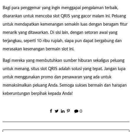
Bagi para penggemar yang ingin menggapai pengalaman terbaik,
disarankan untuk mencoba slot QRIS yang gacor malam ini. Peluang
untuk mendapatkan kemenangan semakin luas dengan beragam fitur
menarik yang ditawarkan. Di sisi lain, dengan setoran awal yang
terjangkau, seperti 10 ribu rupiah, siapa pun dapat bergabung dan
merasakan kesenangan bermain slot ini.
Bagi mereka yang membutuhkan sumber hiburan sekaligus peluang
untuk menang, situs slot QRIS adalah solusi yang tepat. Jangan lupa
untuk menggunakan promo dan penawaran yang ada untuk
memaksimalkan peluang Anda. Semoga sukses bermain dan harapan
keberuntungan berpihak kepada Anda!
0