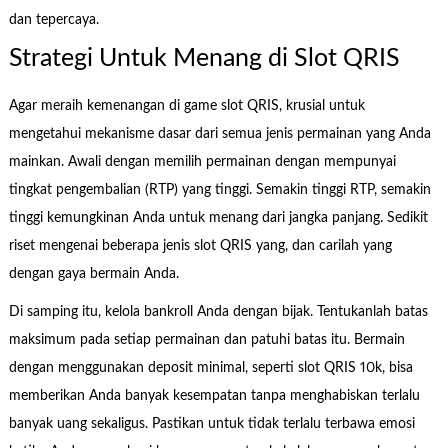
dan tepercaya.
Strategi Untuk Menang di Slot QRIS
Agar meraih kemenangan di game slot QRIS, krusial untuk
mengetahui mekanisme dasar dari semua jenis permainan yang Anda
mainkan. Awali dengan memilih permainan dengan mempunyai
tingkat pengembalian (RTP) yang tinggi. Semakin tinggi RTP, semakin
tinggi kemungkinan Anda untuk menang dari jangka panjang. Sedikit
riset mengenai beberapa jenis slot QRIS yang, dan carilah yang
dengan gaya bermain Anda.
Di samping itu, kelola bankroll Anda dengan bijak. Tentukanlah batas
maksimum pada setiap permainan dan patuhi batas itu. Bermain
dengan menggunakan deposit minimal, seperti slot QRIS 10k, bisa
memberikan Anda banyak kesempatan tanpa menghabiskan terlalu
banyak uang sekaligus. Pastikan untuk tidak terlalu terbawa emosi