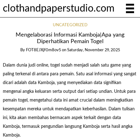
clothandpaperstudio.com
UNCATEGORIZED
Mengelaborasi Informasi Kamboja|Apa yang
Diperhatikan Pemain Togel
By
FOT8EJXjf0m8ov5
on
Saturday, November 29, 2025
Dalam dunia judi online, togel sudah menjadi salah satu game yang
paling terkenal di antara para pemain. Satu asal informasi yang sangat
dicari adalah data Kamboja, yang menyediakan data signifikan
mengenai angka keluaran serta output dari setiap undian. Untuk para
pemain togel, mengetahui data ini amat crucial dalam meningkatkan
kesempatan mereka untuk mendapatkan keberhasilan. Dalam tulisan
ini, kita akan membahas bermacam aspek terkait dengan data
Kamboja, termasuk pengundian langsung Kamboja serta hasil angka
Kamboja.