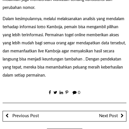
perubahan nomor.
Dalam kesimpulannya, melalui melaksanakan analisis yang mendalam
terhadap informasi lotto Kamboja, pemain bisa mengambil pilihan
yang lebih terinformasi. Permainan togel online memberikan akses
yang lebih mudah bagi semua orang agar mendapatkan data tersebut,
dan memanfaatkan live Kamboja agar menyaksikan hasil secara
langsung bisa menjadi keuntungan tambahan . Dengan pendekatan
yang tepat, mereka bisa menambahkan peluang meraih keberhasilan
dalam setiap permainan.
0
Previous Post
Next Post