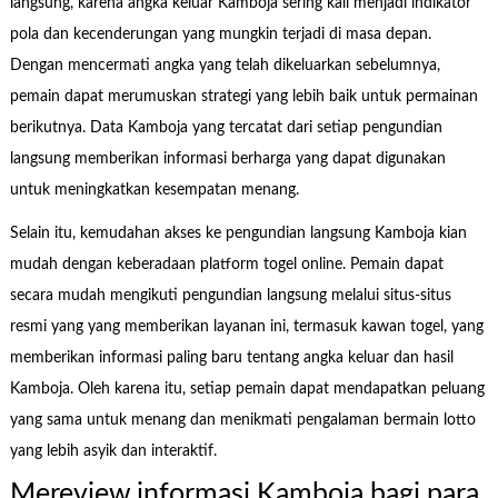
langsung, karena angka keluar Kamboja sering kali menjadi indikator
pola dan kecenderungan yang mungkin terjadi di masa depan.
Dengan mencermati angka yang telah dikeluarkan sebelumnya,
pemain dapat merumuskan strategi yang lebih baik untuk permainan
berikutnya. Data Kamboja yang tercatat dari setiap pengundian
langsung memberikan informasi berharga yang dapat digunakan
untuk meningkatkan kesempatan menang.
Selain itu, kemudahan akses ke pengundian langsung Kamboja kian
mudah dengan keberadaan platform togel online. Pemain dapat
secara mudah mengikuti pengundian langsung melalui situs-situs
resmi yang yang memberikan layanan ini, termasuk kawan togel, yang
memberikan informasi paling baru tentang angka keluar dan hasil
Kamboja. Oleh karena itu, setiap pemain dapat mendapatkan peluang
yang sama untuk menang dan menikmati pengalaman bermain lotto
yang lebih asyik dan interaktif.
Mereview informasi Kamboja bagi para