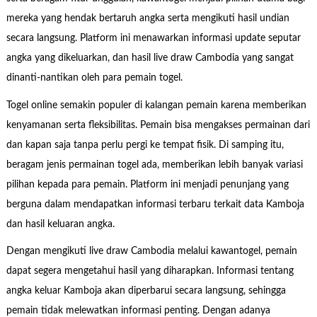
mereka yang hendak bertaruh angka serta mengikuti hasil undian
secara langsung. Platform ini menawarkan informasi update seputar
angka yang dikeluarkan, dan hasil live draw Cambodia yang sangat
dinanti-nantikan oleh para pemain togel.
Togel online semakin populer di kalangan pemain karena memberikan
kenyamanan serta fleksibilitas. Pemain bisa mengakses permainan dari
dan kapan saja tanpa perlu pergi ke tempat fisik. Di samping itu,
beragam jenis permainan togel ada, memberikan lebih banyak variasi
pilihan kepada para pemain. Platform ini menjadi penunjang yang
berguna dalam mendapatkan informasi terbaru terkait data Kamboja
dan hasil keluaran angka.
Dengan mengikuti live draw Cambodia melalui kawantogel, pemain
dapat segera mengetahui hasil yang diharapkan. Informasi tentang
angka keluar Kamboja akan diperbarui secara langsung, sehingga
pemain tidak melewatkan informasi penting. Dengan adanya