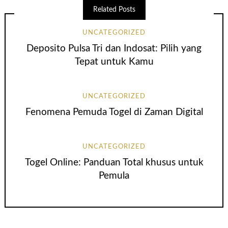
Related Posts
UNCATEGORIZED
Deposito Pulsa Tri dan Indosat: Pilih yang
Tepat untuk Kamu
UNCATEGORIZED
Fenomena Pemuda Togel di Zaman Digital
UNCATEGORIZED
Togel Online: Panduan Total khusus untuk
Pemula