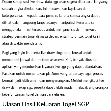
Dalam setiap sesi live draw, data sgp akan segera diperbarui langsung
setelah angka dikeluarkan. Ini menawarkan kejelasan dan
keterpercayaan kepada para pemain, karena semua angka dapat
dilihat dalam langsung tanpa adanya manipulasi. Peserta bisa
menggunakan hasil tersebut untuk menganalisis dan menyusun
strategi bermain togel di masa depan, entah itu untuk togel kali ini
atau di waktu mendatang.
Bagi yang ingin ikut serta live draw singapore, krusial untuk
memahami jadwal dan metode aksesnya. Kini, banyak situs dan
aplikasi yang memberikan layanan live sgp yang dapat diandalkan.
Pastikan untuk menentukan platform yang terpercaya agar proses
bermain jadi lebih aman dan menyenangkan. Melalui mengikuti live
draw dan rekap sgp, peserta dapat lebih mudah melacak angka-angka
keberuntungan togel dengan cara efisien.
Ulasan Hasil Keluaran Togel SGP