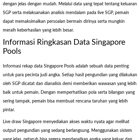
dengan jelas dengan mudah. Melalui data yang tepat tentang keluaran
SGP serta melaksanakan analisis mendalam pada live SGP, pemain
dapat memaksimalkan persoalan bermain dirinya serta mungkin
meraih keberhasilan yang lebih besar.
Informasi Ringkasan Data Singapore
Pools
Informasi rekap data Singapore Pools adalah sebuah data penting
untuk para pecinta judi angka. Setiap hasil pengundian yang dilakukan
oleh SGP dicatat dan dianalisis demi memberikan wawasan yang lebih
baik untuk pemain. Dengan memperhatikan pola serta bilangan yang
sering tampak, pemain bisa membuat rencana taruhan yang lebih
pintar.
Live draw Singapore menyediakan akses waktu nyata agar melihat
output pengundian yang sedang berlangsung. Menggunakan sistem
yang jelas, petaruh bisa segera mendapatkan angka yang keluar dan