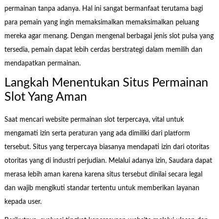
permainan tanpa adanya. Hal ini sangat bermanfaat terutama bagi
para pemain yang ingin memaksimalkan memaksimalkan peluang
mereka agar menang. Dengan mengenal berbagai jenis slot pulsa yang
tersedia, pemain dapat lebih cerdas berstrategi dalam memilih dan
mendapatkan permainan.
Langkah Menentukan Situs Permainan
Slot Yang Aman
Saat mencari website permainan slot terpercaya, vital untuk
mengamati izin serta peraturan yang ada dimiliki dari platform
tersebut. Situs yang terpercaya biasanya mendapati izin dari otoritas
otoritas yang di industri perjudian. Melalui adanya izin, Saudara dapat
merasa lebih aman karena karena situs tersebut dinilai secara legal
dan wajib mengikuti standar tertentu untuk memberikan layanan
kepada user.