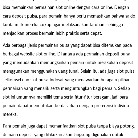
bisa memainkan permainan slot online dengan cara online. Dengan
cara deposit pulsa, para pemain hanya perlu memastikan bahwa saldo
kuota milik mereka cukup agar melaksanakan taruhan, sehingga
menjadikan proses bermain lebih praktis serta cepat.
Ada berbagai jenis permainan pulsa yang dapat bisa ditemukan pada
berbagai website slot online. Di antara ada permainan deposit pulsa
yang memudahkan memungkinkan pemain untuk melakukan deposit
menggunakan menggunakan uang tunai. Selain itu, ada juga slot pulsa
Telkomsel dan slot pulsa Indosat yang menawarkan beragam pilihan
permainan yang menarik serta menguntungkan bagi pemain. Setiap
slot ini umumnya memiliki tema serta fitur-fitur beragam, jadi para
pemain dapat menentukan berdasarkan dengan preferensi individu
mereka.
Para pemain juga dapat memanfaatkan slot pulsa tanpa biaya potong,
di mana deposit yang dilakukan akan langsung digunakan untuk