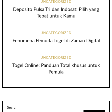
UNCATEGORIZED
Deposito Pulsa Tri dan Indosat: Pilih yang
Tepat untuk Kamu
UNCATEGORIZED
Fenomena Pemuda Togel di Zaman Digital
UNCATEGORIZED
Togel Online: Panduan Total khusus untuk
Pemula
Search