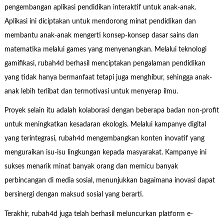
pengembangan aplikasi pendidikan interaktif untuk anak-anak.
Aplikasi ini diciptakan untuk mendorong minat pendidikan dan
membantu anak-anak mengerti konsep-konsep dasar sains dan
matematika melalui games yang menyenangkan. Melalui teknologi
gamifikasi, rubah4d berhasil menciptakan pengalaman pendidikan
yang tidak hanya bermanfaat tetapi juga menghibur, sehingga anak-
anak lebih terlibat dan termotivasi untuk menyerap ilmu.
Proyek selain itu adalah kolaborasi dengan beberapa badan non-profit
untuk meningkatkan kesadaran ekologis. Melalui kampanye digital
yang terintegrasi, rubah4d mengembangkan konten inovatif yang
menguraikan isu-isu lingkungan kepada masyarakat. Kampanye ini
sukses menarik minat banyak orang dan memicu banyak
perbincangan di media sosial, menunjukkan bagaimana inovasi dapat
bersinergi dengan maksud sosial yang berarti.
Terakhir, rubah4d juga telah berhasil meluncurkan platform e-