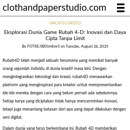
clothandpaperstudio.com
UNCATEGORIZED
Eksplorasi Dunia Game Rubah 4-D: Inovasi dan Daya
Cipta Tanpa Limit
By
FOT8EJXjf0m8ov5
on
Tuesday, August 26, 2025
Rubah4D telah menjadi sebuah fenomena yang memikat banyak
orang sejumlah individu di dunia kreatif masa kini. Dengan
mengintegrasikan teknologi dan kreasi, rubah4D menawarkan
platform yang menginspirasi para kreator untuk mempresentasikan
ide-ide mereka dengan cara yang belum pernah ada sebelumnya.
Setiap karya yang diciptakan tidak hanya mencerminkan inovasi,
tetapi juga menantang batasan dari apa yang dapat dilakukan dengan
seni digital.
Dalam dunia yang terus berkembang ini, Rubah 4D memberikan