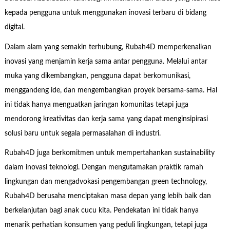
kepada pengguna untuk menggunakan inovasi terbaru di bidang
digital.
Dalam alam yang semakin terhubung, Rubah4D memperkenalkan
inovasi yang menjamin kerja sama antar pengguna. Melalui antar
muka yang dikembangkan, pengguna dapat berkomunikasi,
menggandeng ide, dan mengembangkan proyek bersama-sama. Hal
ini tidak hanya menguatkan jaringan komunitas tetapi juga
mendorong kreativitas dan kerja sama yang dapat menginsipirasi
solusi baru untuk segala permasalahan di industri.
Rubah4D juga berkomitmen untuk mempertahankan sustainability
dalam inovasi teknologi. Dengan mengutamakan praktik ramah
lingkungan dan mengadvokasi pengembangan green technology,
Rubah4D berusaha menciptakan masa depan yang lebih baik dan
berkelanjutan bagi anak cucu kita. Pendekatan ini tidak hanya
menarik perhatian konsumen yang peduli lingkungan, tetapi juga