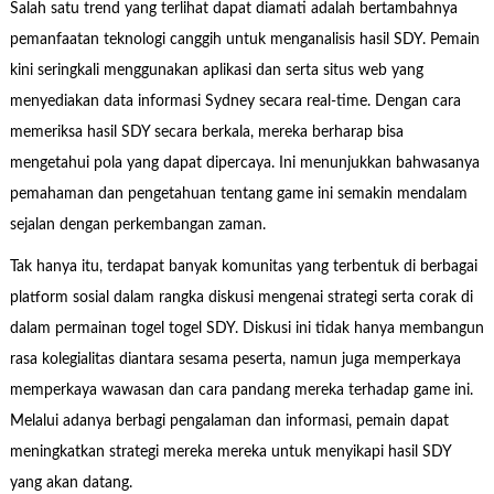
Salah satu trend yang terlihat dapat diamati adalah bertambahnya
pemanfaatan teknologi canggih untuk menganalisis hasil SDY. Pemain
kini seringkali menggunakan aplikasi dan serta situs web yang
menyediakan data informasi Sydney secara real-time. Dengan cara
memeriksa hasil SDY secara berkala, mereka berharap bisa
mengetahui pola yang dapat dipercaya. Ini menunjukkan bahwasanya
pemahaman dan pengetahuan tentang game ini semakin mendalam
sejalan dengan perkembangan zaman.
Tak hanya itu, terdapat banyak komunitas yang terbentuk di berbagai
platform sosial dalam rangka diskusi mengenai strategi serta corak di
dalam permainan togel togel SDY. Diskusi ini tidak hanya membangun
rasa kolegialitas diantara sesama peserta, namun juga memperkaya
memperkaya wawasan dan cara pandang mereka terhadap game ini.
Melalui adanya berbagi pengalaman dan informasi, pemain dapat
meningkatkan strategi mereka mereka untuk menyikapi hasil SDY
yang akan datang.