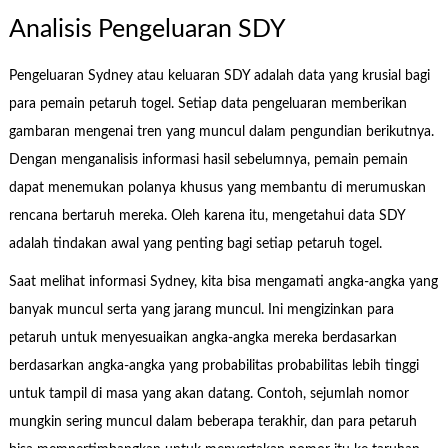
Analisis Pengeluaran SDY
Pengeluaran Sydney atau keluaran SDY adalah data yang krusial bagi
para pemain petaruh togel. Setiap data pengeluaran memberikan
gambaran mengenai tren yang muncul dalam pengundian berikutnya.
Dengan menganalisis informasi hasil sebelumnya, pemain pemain
dapat menemukan polanya khusus yang membantu di merumuskan
rencana bertaruh mereka. Oleh karena itu, mengetahui data SDY
adalah tindakan awal yang penting bagi setiap petaruh togel.
Saat melihat informasi Sydney, kita bisa mengamati angka-angka yang
banyak muncul serta yang jarang muncul. Ini mengizinkan para
petaruh untuk menyesuaikan angka-angka mereka berdasarkan
berdasarkan angka-angka yang probabilitas probabilitas lebih tinggi
untuk tampil di masa yang akan datang. Contoh, sejumlah nomor
mungkin sering muncul dalam beberapa terakhir, dan para petaruh