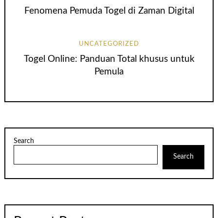
Fenomena Pemuda Togel di Zaman Digital
UNCATEGORIZED
Togel Online: Panduan Total khusus untuk
Pemula
Search
Search