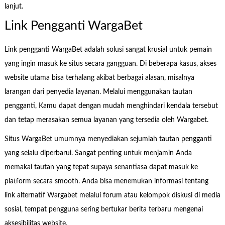
lanjut.
Link Pengganti WargaBet
Link pengganti WargaBet adalah solusi sangat krusial untuk pemain
yang ingin masuk ke situs secara gangguan. Di beberapa kasus, akses
website utama bisa terhalang akibat berbagai alasan, misalnya
larangan dari penyedia layanan. Melalui menggunakan tautan
pengganti, Kamu dapat dengan mudah menghindari kendala tersebut
dan tetap merasakan semua layanan yang tersedia oleh Wargabet.
Situs WargaBet umumnya menyediakan sejumlah tautan pengganti
yang selalu diperbarui. Sangat penting untuk menjamin Anda
memakai tautan yang tepat supaya senantiasa dapat masuk ke
platform secara smooth. Anda bisa menemukan informasi tentang
link alternatif Wargabet melalui forum atau kelompok diskusi di media
sosial, tempat pengguna sering bertukar berita terbaru mengenai
aksesibilitas website.