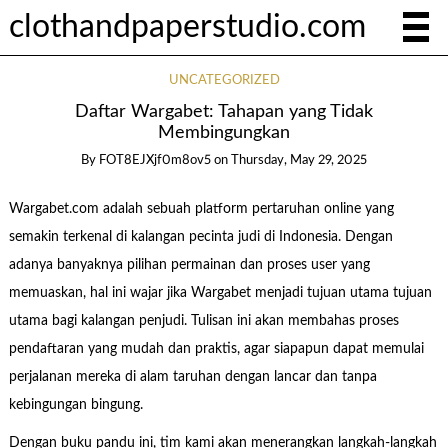
clothandpaperstudio.com
UNCATEGORIZED
Daftar Wargabet: Tahapan yang Tidak
Membingungkan
By
FOT8EJXjf0m8ov5
on
Thursday, May 29, 2025
Wargabet.com adalah sebuah platform pertaruhan online yang
semakin terkenal di kalangan pecinta judi di Indonesia. Dengan
adanya banyaknya pilihan permainan dan proses user yang
memuaskan, hal ini wajar jika Wargabet menjadi tujuan utama tujuan
utama bagi kalangan penjudi. Tulisan ini akan membahas proses
pendaftaran yang mudah dan praktis, agar siapapun dapat memulai
perjalanan mereka di alam taruhan dengan lancar dan tanpa
kebingungan bingung.
Dengan buku pandu ini, tim kami akan menerangkan langkah-langkah