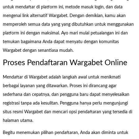
untuk mendaftar di platform ini, metode masuk login, dan data
mengenai link alternatif Wargabet. Dengan demikian, kamu akan
memperoleh semua data yang yang dibutuhkan untuk menggunakan
platform ini dengan maksimal. Ayo mari mulai petualangan ini dan
temukan bagaimana Anda dapat menyatu dengan komunitas
Wargabet dengan senantiasa mudah.
Proses Pendaftaran Wargabet Online
Mendaftar di Wargabet adalah langkah awal untuk menikmati
berbagai layanan yang ditawarkan. Proses ini dirancang agar
sederhana dan cepatnya, dan pengguna baru dapat menyelesaikan
registrasi tanpa ada kesulitan. Pengguna hanya perlu mengunjungi
situs resmi Wargabet dan mencari opsi pendaftaran yang tersedia di
halaman utama.
Begitu menemukan pilihan pendaftaran, Anda akan diminta untuk