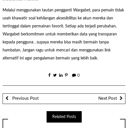
Melalui menggunakan tautan pengganti Wargabet, para pemain tidak
usah khawatir soal kehilangan aksesibilitas ke akun mereka dan
tertinggal dalam permainan favorit. Setiap ada terjadi perubahan,
Wargabet berkomitmen untuk memberikan data yang transparan
kepada pengguna , supaya mereka bisa masih bermain tanpa
hambatan. Jangan ragu untuk mencari dan menggunakan link
alternatif ini agar pengalaman bermain yang lebih baik.
0
Previous Post
Next Post
Related Posts