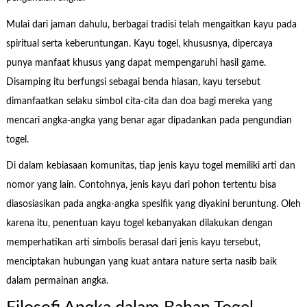
Mulai dari jaman dahulu, berbagai tradisi telah mengaitkan kayu pada
spiritual serta keberuntungan. Kayu togel, khususnya, dipercaya
punya manfaat khusus yang dapat mempengaruhi hasil game.
Disamping itu berfungsi sebagai benda hiasan, kayu tersebut
dimanfaatkan selaku simbol cita-cita dan doa bagi mereka yang
mencari angka-angka yang benar agar dipadankan pada pengundian
togel.
Di dalam kebiasaan komunitas, tiap jenis kayu togel memiliki arti dan
nomor yang lain. Contohnya, jenis kayu dari pohon tertentu bisa
diasosiasikan pada angka-angka spesifik yang diyakini beruntung. Oleh
karena itu, penentuan kayu togel kebanyakan dilakukan dengan
memperhatikan arti simbolis berasal dari jenis kayu tersebut,
menciptakan hubungan yang kuat antara nature serta nasib baik
dalam permainan angka.