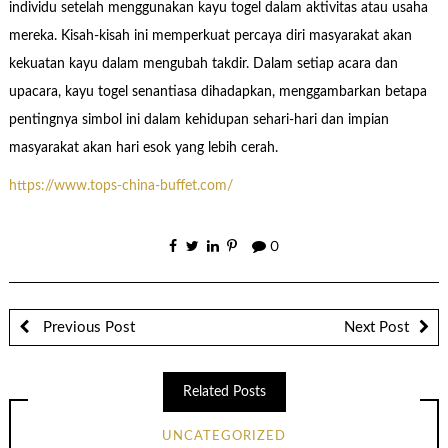
individu setelah menggunakan kayu togel dalam aktivitas atau usaha
mereka. Kisah-kisah ini memperkuat percaya diri masyarakat akan
kekuatan kayu dalam mengubah takdir. Dalam setiap acara dan
upacara, kayu togel senantiasa dihadapkan, menggambarkan betapa
pentingnya simbol ini dalam kehidupan sehari-hari dan impian
masyarakat akan hari esok yang lebih cerah.
https://www.tops-china-buffet.com/
0
Previous Post
Next Post
Related Posts
UNCATEGORIZED