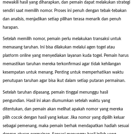
mewakili hasil yang diharapkan, dan pemain dapat melakukan strategi
sendiri saat memilih nomor. Proses ini penuh dengan tebak-tebakan
dan analisis, menjadikan setiap pilihan terasa menarik dan penuh
harapan.
Setelah memilih nomor, pemain perlu melakukan transaksi untuk
memasang taruhan. Ini bisa dilakukan melalui agen togel atau
platform online yang menyediakan layanan kuda togel. Pemain harus
memastikan taruhan mereka terkonfirmasi agar tidak kehilangan
kesempatan untuk menang. Penting untuk memperhatikan waktu
penutupan taruhan agar bisa ikut dalam setiap putaran permainan.
Setelah taruhan dipasang, pemain tinggal menunggu hasil
pengundian. Hasil ini akan diumumkan setelah waktu yang
ditentukan, dan pemain akan melihat apakah nomor yang mereka
pilih cocok dengan hasil yang keluar. Jika nomor yang dipilih keluar
sebagai pemenang, maka pemain berhak mendapatkan hadiah sesuai