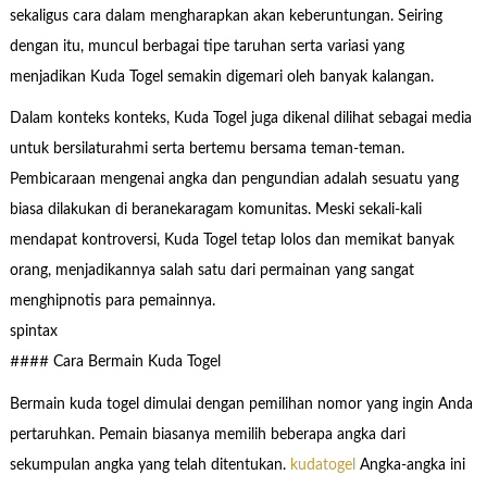
sekaligus cara dalam mengharapkan akan keberuntungan. Seiring
dengan itu, muncul berbagai tipe taruhan serta variasi yang
menjadikan Kuda Togel semakin digemari oleh banyak kalangan.
Dalam konteks konteks, Kuda Togel juga dikenal dilihat sebagai media
untuk bersilaturahmi serta bertemu bersama teman-teman.
Pembicaraan mengenai angka dan pengundian adalah sesuatu yang
biasa dilakukan di beranekaragam komunitas. Meski sekali-kali
mendapat kontroversi, Kuda Togel tetap lolos dan memikat banyak
orang, menjadikannya salah satu dari permainan yang sangat
menghipnotis para pemainnya.
spintax
#### Cara Bermain Kuda Togel
Bermain kuda togel dimulai dengan pemilihan nomor yang ingin Anda
pertaruhkan. Pemain biasanya memilih beberapa angka dari
sekumpulan angka yang telah ditentukan.
kudatogel
Angka-angka ini