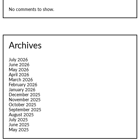
No comments to show.
Archives
July 2026
June 2026
May 2026
April 2026
March 2026
February 2026
January 2026
December 2025
November 2025
October 2025
September 2025
August 2025
July 2025
June 2025
May 2025