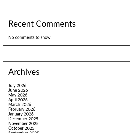
Recent Comments
No comments to show.
Archives
July 2026
June 2026
May 2026
April 2026
March 2026
February 2026
January 2026
December 2025
November 2025
October 2025