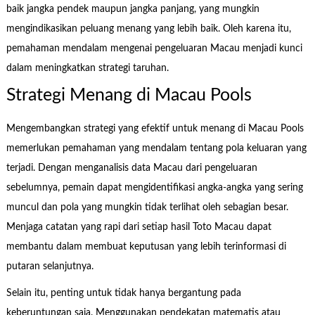
baik jangka pendek maupun jangka panjang, yang mungkin
mengindikasikan peluang menang yang lebih baik. Oleh karena itu,
pemahaman mendalam mengenai pengeluaran Macau menjadi kunci
dalam meningkatkan strategi taruhan.
Strategi Menang di Macau Pools
Mengembangkan strategi yang efektif untuk menang di Macau Pools
memerlukan pemahaman yang mendalam tentang pola keluaran yang
terjadi. Dengan menganalisis data Macau dari pengeluaran
sebelumnya, pemain dapat mengidentifikasi angka-angka yang sering
muncul dan pola yang mungkin tidak terlihat oleh sebagian besar.
Menjaga catatan yang rapi dari setiap hasil Toto Macau dapat
membantu dalam membuat keputusan yang lebih terinformasi di
putaran selanjutnya.
Selain itu, penting untuk tidak hanya bergantung pada
keberuntungan saja. Menggunakan pendekatan matematis atau