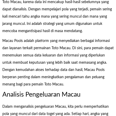
Toto Macau, karena data ini mencakup hasil-hasil sebelumnya yang
dapat dianalisis. Dengan mempelajari pola yang terjadi, pemain sering
kali mencari tahu angka mana yang sering muncul dan mana yang
jarang muncul. Ini adalah strategi yang umum digunakan untuk
mencoba mengantisipasi hasil di masa mendatang.
Macau Pools adalah platform yang menyediakan berbagai informasi
dan layanan terkait permainan Toto Macau. Di sini, para pemain dapat
menemukan semua data keluaran dan informasi yang diperlukan
untuk membuat keputusan yang lebih baik saat memasang angka.
Dengan kemudahan akses terhadap data dan hasil, Macau Pools
berperan penting dalam meningkatkan pengalaman dan peluang
menang bagi para pemain Toto Macau.
Analisis Pengeluaran Macau
Dalam menganalisis pengeluaran Macau, kita perlu memperhatikan
pola yang muncul dari data togel yang ada. Setiap hari, angka yang