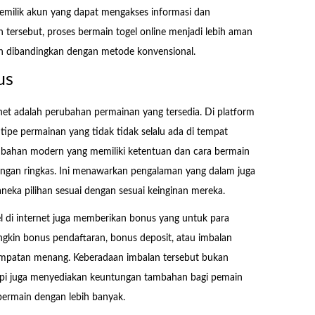
milik akun yang dapat mengakses informasi dan
 tersebut, proses bermain togel online menjadi lebih aman
n dibandingkan dengan metode konvensional.
us
ternet adalah perubahan permainan yang tersedia. Di platform
tipe permainan yang tidak tidak selalu ada di tempat
erubahan modern yang memiliki ketentuan dan cara bermain
engan ringkas. Ini menawarkan pengalaman yang dalam juga
a pilihan sesuai dengan sesuai keinginan mereka.
l di internet juga memberikan bonus yang untuk para
ngkin bonus pendaftaran, bonus deposit, atau imbalan
mpatan menang. Keberadaan imbalan tersebut bukan
api juga menyediakan keuntungan tambahan bagi pemain
ermain dengan lebih banyak.