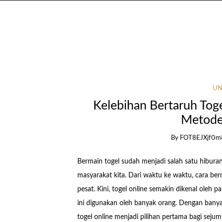
UN
Kelebihan Bertaruh Tog
Metode
By
FOT8EJXjf0m
Bermain togel sudah menjadi salah satu hibura
masyarakat kita. Dari waktu ke waktu, cara b
pesat. Kini, togel online semakin dikenal oleh 
ini digunakan oleh banyak orang. Dengan bany
togel online menjadi pilihan pertama bagi sejuml