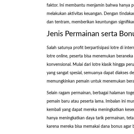
faktor. Ini membantu menjamin bahwa hanya pe
melakukan aktivitas keuangan. Dengan tindakan
dan tentram, memberikan keuntungan signifika
Jenis Permainan serta Bon
Salah satunya profit berpartisipasi lotre di in
lotre online, peserta bisa menemukan beraneka 
konvensional. Mulai dari lotre klasik hingga p
yang sangat spesial, semuanya dapat diakses d
memungkinkan pemain untuk menemukan beranek
Selain ragam permainan, berbagai halaman toge
pemain baru atau peserta lama. Imbalan ini mu
kembali yang dapat mereka meningkatkan kese
hanya meningkatkan daya tarik permainan, tet
karena mereka bisa memakai dana bonus agar b