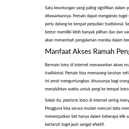
Satu keuntungan yang paling signifikan dalam 
ditawarkannya. Pemain dapat mengakses togel s
perlu datang ke tempat perjudian tradisional. Sel
bettor memiliki lebih banyak pilihan dan dan v
akan menambah pengalaman mereka dalam ber
Manfaat Akses Ramah Pen
Bermain lotto di internet menawarkan akses mu
tradisional. Pemain bisa memasang taruhan seti
Ini amat menguntungkan, khususnya bagi orang
menyisihkan waktu untuk pergi ke tempat lotto
Selain itu, platform lotto di internet sering 
Pengguna bisa secara mudah mencari data mengen
menempatkan bet hanya dalam beberapa klik s
bertaruh togel jauh sangat efektif.