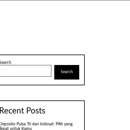
Search
Search
Recent Posts
Deposito Pulsa Tri dan Indosat: Pilih yang
Tepat untuk Kamu