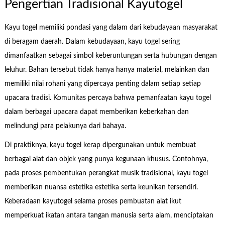
Pengertian Tradisional Kayutogel
Kayu togel memiliki pondasi yang dalam dari kebudayaan masyarakat
di beragam daerah. Dalam kebudayaan, kayu togel sering
dimanfaatkan sebagai simbol keberuntungan serta hubungan dengan
leluhur. Bahan tersebut tidak hanya hanya material, melainkan dan
memiliki nilai rohani yang dipercaya penting dalam setiap setiap
upacara tradisi. Komunitas percaya bahwa pemanfaatan kayu togel
dalam berbagai upacara dapat memberikan keberkahan dan
melindungi para pelakunya dari bahaya.
Di praktiknya, kayu togel kerap dipergunakan untuk membuat
berbagai alat dan objek yang punya kegunaan khusus. Contohnya,
pada proses pembentukan perangkat musik tradisional, kayu togel
memberikan nuansa estetika estetika serta keunikan tersendiri.
Keberadaan kayutogel selama proses pembuatan alat ikut
memperkuat ikatan antara tangan manusia serta alam, menciptakan