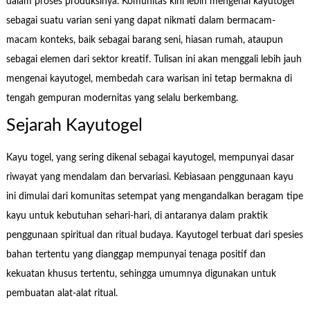
dalam proses produksinya. Komunitas kini lebih mengenal kayutogel
sebagai suatu varian seni yang dapat nikmati dalam bermacam-
macam konteks, baik sebagai barang seni, hiasan rumah, ataupun
sebagai elemen dari sektor kreatif. Tulisan ini akan menggali lebih jauh
mengenai kayutogel, membedah cara warisan ini tetap bermakna di
tengah gempuran modernitas yang selalu berkembang.
Sejarah Kayutogel
Kayu togel, yang sering dikenal sebagai kayutogel, mempunyai dasar
riwayat yang mendalam dan bervariasi. Kebiasaan penggunaan kayu
ini dimulai dari komunitas setempat yang mengandalkan beragam tipe
kayu untuk kebutuhan sehari-hari, di antaranya dalam praktik
penggunaan spiritual dan ritual budaya. Kayutogel terbuat dari spesies
bahan tertentu yang dianggap mempunyai tenaga positif dan
kekuatan khusus tertentu, sehingga umumnya digunakan untuk
pembuatan alat-alat ritual.