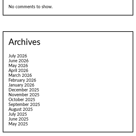
No comments to show.
Archives
July 2026
June 2026
May 2026
April 2026
March 2026
February 2026
January 2026
December 2025
November 2025
October 2025
September 2025
August 2025
July 2025
June 2025
May 2025