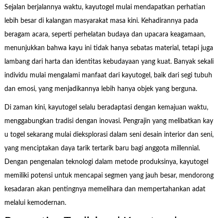
Sejalan berjalannya waktu, kayutogel mulai mendapatkan perhatian
lebih besar di kalangan masyarakat masa kini. Kehadirannya pada
beragam acara, seperti perhelatan budaya dan upacara keagamaan,
menunjukkan bahwa kayu ini tidak hanya sebatas material, tetapi juga
lambang dari harta dan identitas kebudayaan yang kuat. Banyak sekali
individu mulai mengalami manfaat dari kayutogel, baik dari segi tubuh
dan emosi, yang menjadikannya lebih hanya objek yang berguna.
Di zaman kini, kayutogel selalu beradaptasi dengan kemajuan waktu,
menggabungkan tradisi dengan inovasi. Pengrajin yang melibatkan kay
u togel sekarang mulai dieksplorasi dalam seni desain interior dan seni,
yang menciptakan daya tarik tertarik baru bagi anggota millennial.
Dengan pengenalan teknologi dalam metode produksinya, kayutogel
memiliki potensi untuk mencapai segmen yang jauh besar, mendorong
kesadaran akan pentingnya memelihara dan mempertahankan adat
melalui kemodernan.