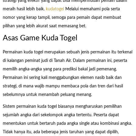
strategi yang efektif yang dapat bisa mempermudah pemain dalam
meraih hasil lebih baik.
kudatogel
Melalui memahami pola serta
nomor yang kerap tampil, semoga para pemain dapat membuat
pilihan yang lebih akurat saat memasang bet.
Asas Game Kuda Togel
Permainan kuda togel merupakan sebuah jenis permainan itu terkenal
di kalangan peminat judi di Tanah Air. Dalam permainan ini, peserta
memilih angka-angka yang para prediksi bakal jadi pemenang.
Permainan ini sering kali menggabungkan elemen nasib baik dan
strategi, di mana wajib mampu membaca pola dan tren dari hasil
sebelumnya untuk menambah peluang menang.
Sistem permainan kuda togel biasanya mengharuskan pemilihan
sejumlah angka dari sekelompok angka tertentu. Peserta dapat
menentukan untuk bertaruh pada angka single atau kombinasi angka.
Tidak hanya itu, ada beberapa jenis taruhan yang dapat dipilih,