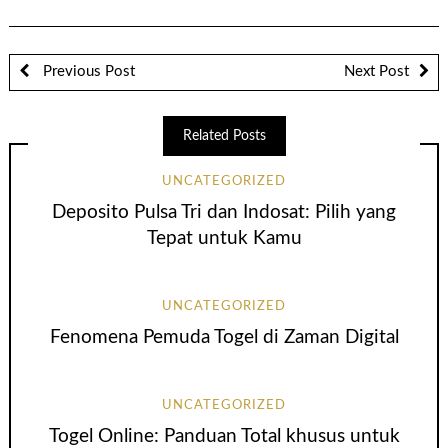
Previous Post
Next Post
Related Posts
UNCATEGORIZED
Deposito Pulsa Tri dan Indosat: Pilih yang
Tepat untuk Kamu
UNCATEGORIZED
Fenomena Pemuda Togel di Zaman Digital
UNCATEGORIZED
Togel Online: Panduan Total khusus untuk