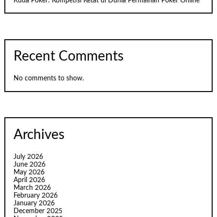
Kuda Poker: Kompetisi Ketat di Dunia Permainan Poker Online
Recent Comments
No comments to show.
Archives
July 2026
June 2026
May 2026
April 2026
March 2026
February 2026
January 2026
December 2025