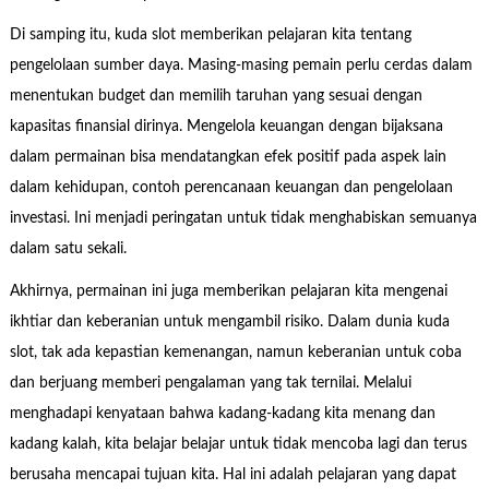
Di samping itu, kuda slot memberikan pelajaran kita tentang
pengelolaan sumber daya. Masing-masing pemain perlu cerdas dalam
menentukan budget dan memilih taruhan yang sesuai dengan
kapasitas finansial dirinya. Mengelola keuangan dengan bijaksana
dalam permainan bisa mendatangkan efek positif pada aspek lain
dalam kehidupan, contoh perencanaan keuangan dan pengelolaan
investasi. Ini menjadi peringatan untuk tidak menghabiskan semuanya
dalam satu sekali.
Akhirnya, permainan ini juga memberikan pelajaran kita mengenai
ikhtiar dan keberanian untuk mengambil risiko. Dalam dunia kuda
slot, tak ada kepastian kemenangan, namun keberanian untuk coba
dan berjuang memberi pengalaman yang tak ternilai. Melalui
menghadapi kenyataan bahwa kadang-kadang kita menang dan
kadang kalah, kita belajar belajar untuk tidak mencoba lagi dan terus
berusaha mencapai tujuan kita. Hal ini adalah pelajaran yang dapat