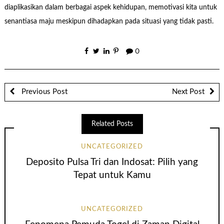
diaplikasikan dalam berbagai aspek kehidupan, memotivasi kita untuk
senantiasa maju meskipun dihadapkan pada situasi yang tidak pasti.
0
Previous Post
Next Post
Related Posts
UNCATEGORIZED
Deposito Pulsa Tri dan Indosat: Pilih yang
Tepat untuk Kamu
UNCATEGORIZED