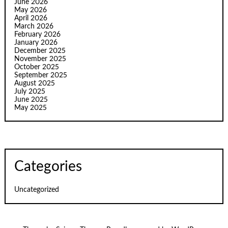
June 2026
May 2026
April 2026
March 2026
February 2026
January 2026
December 2025
November 2025
October 2025
September 2025
August 2025
July 2025
June 2025
May 2025
Categories
Uncategorized