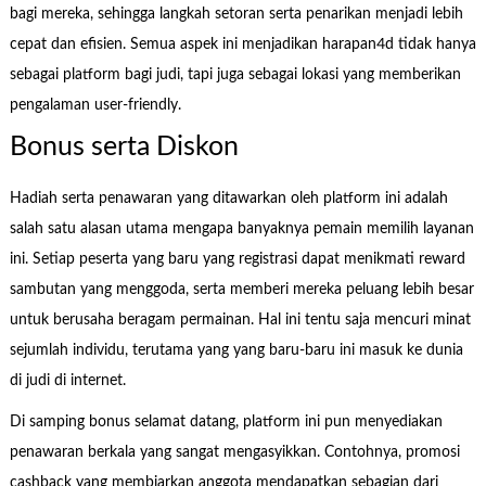
bagi mereka, sehingga langkah setoran serta penarikan menjadi lebih
cepat dan efisien. Semua aspek ini menjadikan harapan4d tidak hanya
sebagai platform bagi judi, tapi juga sebagai lokasi yang memberikan
pengalaman user-friendly.
Bonus serta Diskon
Hadiah serta penawaran yang ditawarkan oleh platform ini adalah
salah satu alasan utama mengapa banyaknya pemain memilih layanan
ini. Setiap peserta yang baru yang registrasi dapat menikmati reward
sambutan yang menggoda, serta memberi mereka peluang lebih besar
untuk berusaha beragam permainan. Hal ini tentu saja mencuri minat
sejumlah individu, terutama yang yang baru-baru ini masuk ke dunia
di judi di internet.
Di samping bonus selamat datang, platform ini pun menyediakan
penawaran berkala yang sangat mengasyikkan. Contohnya, promosi
cashback yang membiarkan anggota mendapatkan sebagian dari