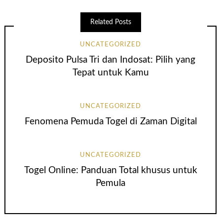
Related Posts
UNCATEGORIZED
Deposito Pulsa Tri dan Indosat: Pilih yang
Tepat untuk Kamu
UNCATEGORIZED
Fenomena Pemuda Togel di Zaman Digital
UNCATEGORIZED
Togel Online: Panduan Total khusus untuk
Pemula