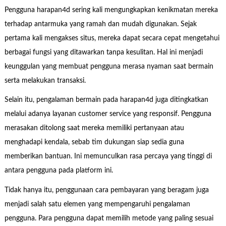
Pengguna harapan4d sering kali mengungkapkan kenikmatan mereka
terhadap antarmuka yang ramah dan mudah digunakan. Sejak
pertama kali mengakses situs, mereka dapat secara cepat mengetahui
berbagai fungsi yang ditawarkan tanpa kesulitan. Hal ini menjadi
keunggulan yang membuat pengguna merasa nyaman saat bermain
serta melakukan transaksi.
Selain itu, pengalaman bermain pada harapan4d juga ditingkatkan
melalui adanya layanan customer service yang responsif. Pengguna
merasakan ditolong saat mereka memiliki pertanyaan atau
menghadapi kendala, sebab tim dukungan siap sedia guna
memberikan bantuan. Ini memunculkan rasa percaya yang tinggi di
antara pengguna pada platform ini.
Tidak hanya itu, penggunaan cara pembayaran yang beragam juga
menjadi salah satu elemen yang mempengaruhi pengalaman
pengguna. Para pengguna dapat memilih metode yang paling sesuai