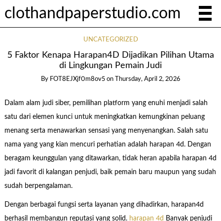
clothandpaperstudio.com
UNCATEGORIZED
5 Faktor Kenapa Harapan4D Dijadikan Pilihan Utama
di Lingkungan Pemain Judi
By
FOT8EJXjf0m8ov5
on
Thursday, April 2, 2026
Dalam alam judi siber, pemilihan platform yang enuhi menjadi salah
satu dari elemen kunci untuk meningkatkan kemungkinan peluang
menang serta menawarkan sensasi yang menyenangkan. Salah satu
nama yang yang kian mencuri perhatian adalah harapan 4d. Dengan
beragam keunggulan yang ditawarkan, tidak heran apabila harapan 4d
jadi favorit di kalangan penjudi, baik pemain baru maupun yang sudah
sudah berpengalaman.
Dengan berbagai fungsi serta layanan yang dihadirkan, harapan4d
berhasil membangun reputasi yang solid.
harapan 4d
Banyak penjudi