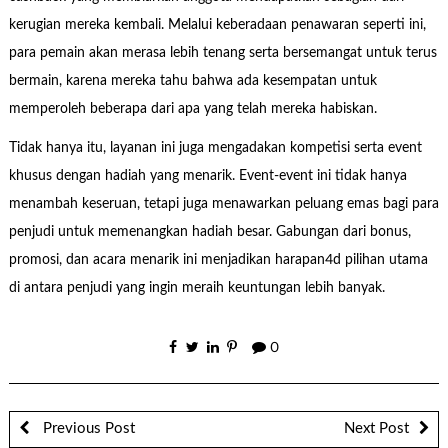
kerugian mereka kembali. Melalui keberadaan penawaran seperti ini,
para pemain akan merasa lebih tenang serta bersemangat untuk terus
bermain, karena mereka tahu bahwa ada kesempatan untuk
memperoleh beberapa dari apa yang telah mereka habiskan.
Tidak hanya itu, layanan ini juga mengadakan kompetisi serta event
khusus dengan hadiah yang menarik. Event-event ini tidak hanya
menambah keseruan, tetapi juga menawarkan peluang emas bagi para
penjudi untuk memenangkan hadiah besar. Gabungan dari bonus,
promosi, dan acara menarik ini menjadikan harapan4d pilihan utama
di antara penjudi yang ingin meraih keuntungan lebih banyak.
0
Previous Post
Next Post