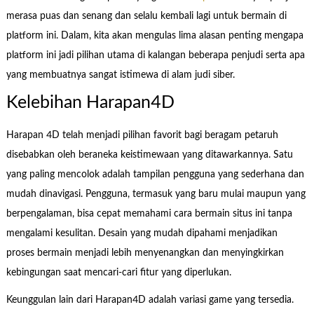
merasa puas dan senang dan selalu kembali lagi untuk bermain di
platform ini. Dalam, kita akan mengulas lima alasan penting mengapa
platform ini jadi pilihan utama di kalangan beberapa penjudi serta apa
yang membuatnya sangat istimewa di alam judi siber.
Kelebihan Harapan4D
Harapan 4D telah menjadi pilihan favorit bagi beragam petaruh
disebabkan oleh beraneka keistimewaan yang ditawarkannya. Satu
yang paling mencolok adalah tampilan pengguna yang sederhana dan
mudah dinavigasi. Pengguna, termasuk yang baru mulai maupun yang
berpengalaman, bisa cepat memahami cara bermain situs ini tanpa
mengalami kesulitan. Desain yang mudah dipahami menjadikan
proses bermain menjadi lebih menyenangkan dan menyingkirkan
kebingungan saat mencari-cari fitur yang diperlukan.
Keunggulan lain dari Harapan4D adalah variasi game yang tersedia.