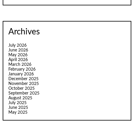
Archives
July 2026
June 2026
May 2026
April 2026
March 2026
February 2026
January 2026
December 2025
November 2025
October 2025
September 2025
August 2025
July 2025
June 2025
May 2025