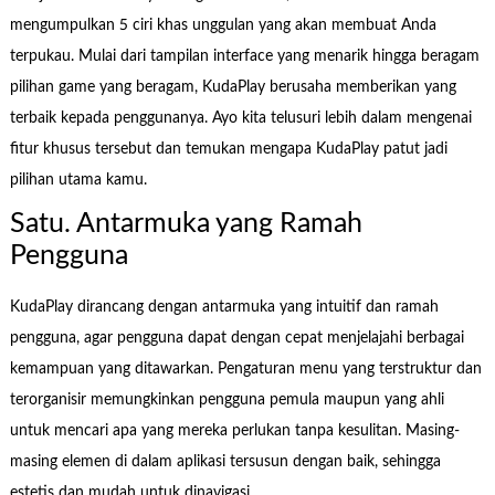
mengumpulkan 5 ciri khas unggulan yang akan membuat Anda
terpukau. Mulai dari tampilan interface yang menarik hingga beragam
pilihan game yang beragam, KudaPlay berusaha memberikan yang
terbaik kepada penggunanya. Ayo kita telusuri lebih dalam mengenai
fitur khusus tersebut dan temukan mengapa KudaPlay patut jadi
pilihan utama kamu.
Satu. Antarmuka yang Ramah
Pengguna
KudaPlay dirancang dengan antarmuka yang intuitif dan ramah
pengguna, agar pengguna dapat dengan cepat menjelajahi berbagai
kemampuan yang ditawarkan. Pengaturan menu yang terstruktur dan
terorganisir memungkinkan pengguna pemula maupun yang ahli
untuk mencari apa yang mereka perlukan tanpa kesulitan. Masing-
masing elemen di dalam aplikasi tersusun dengan baik, sehingga
estetis dan mudah untuk dinavigasi.