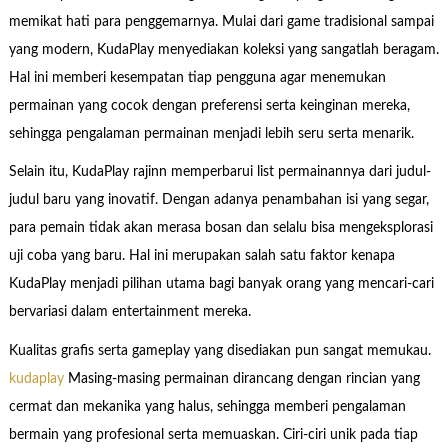
memikat hati para penggemarnya. Mulai dari game tradisional sampai
yang modern, KudaPlay menyediakan koleksi yang sangatlah beragam.
Hal ini memberi kesempatan tiap pengguna agar menemukan
permainan yang cocok dengan preferensi serta keinginan mereka,
sehingga pengalaman permainan menjadi lebih seru serta menarik.
Selain itu, KudaPlay rajinn memperbarui list permainannya dari judul-
judul baru yang inovatif. Dengan adanya penambahan isi yang segar,
para pemain tidak akan merasa bosan dan selalu bisa mengeksplorasi
uji coba yang baru. Hal ini merupakan salah satu faktor kenapa
KudaPlay menjadi pilihan utama bagi banyak orang yang mencari-cari
bervariasi dalam entertainment mereka.
Kualitas grafis serta gameplay yang disediakan pun sangat memukau.
kudaplay
Masing-masing permainan dirancang dengan rincian yang
cermat dan mekanika yang halus, sehingga memberi pengalaman
bermain yang profesional serta memuaskan. Ciri-ciri unik pada tiap