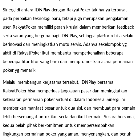
Sinergi di antara IDNPlay dengan RakyatPoker tak hanya terpusat
pada perbaikan teknologi baru, tetapi juga merupakan pengalaman
user. RakyatPoker memiliki peran krusial dalam memberikan feedback
serta saran yang berguna bagi IDN Play, sehingga platform bisa selalu
berinovasi dan meningkatkan mutu servis. Adanya sekelompok yg
aktif di RakyatPoker ikut membantu memperkenalkan beberapa
beberapa fitur fitur yang baru dan mempromosikan acara permainan
poker yg menarik.
Melalui membangun kerjasama tersebut, IDNPlay bersama
RakyatPoker bisa memperluas jangkauan pasar dan meningkatkan
ketenaran permainan poker virtual di dalam Indonesia. Sinergi ini
memberikan manfaat besar untuk dua sisi, dan membuat para pemain
lebih bersemangat untuk ikut serta dan ikut bermain. Secara bersama,
kedua belah pihak berkomitmen untuk mempersembahkan
lingkungan permainan poker yang aman, menyenangkan, dan penuh