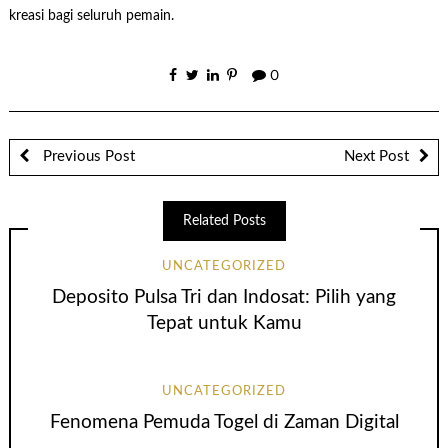
kreasi bagi seluruh pemain.
0
Previous Post
Next Post
Related Posts
UNCATEGORIZED
Deposito Pulsa Tri dan Indosat: Pilih yang
Tepat untuk Kamu
UNCATEGORIZED
Fenomena Pemuda Togel di Zaman Digital