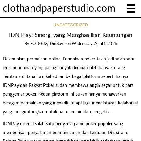
clothandpaperstudio.com
UNCATEGORIZED
IDN Play: Sinergi yang Menghasilkan Keuntungan
By
FOT8EJXjf0m8ov5
on
Wednesday, April 1, 2026
Dalam alam permainan online, Permainan poker telah jadi salah satu
jenis permainan yang paling banyak diminati oleh banyak orang.
Terutama di tanah air, kehadiran berbagai platform seperti halnya
IDNPlay dan Rakyat Poker sudah membawa angin segar untuk para
penggemar poker. Kedua platform ini bukan hanya menawarkan
beragam permainan yang menarik, tetapi juga menciptakan kolaborasi
yang menguntungkan untuk para pemain dan pengelola.
IDNPlay dikenal salah satu penyedia game poker populer yang
memberikan pengalaman bermain aman dan tentram. Di sisi lain,