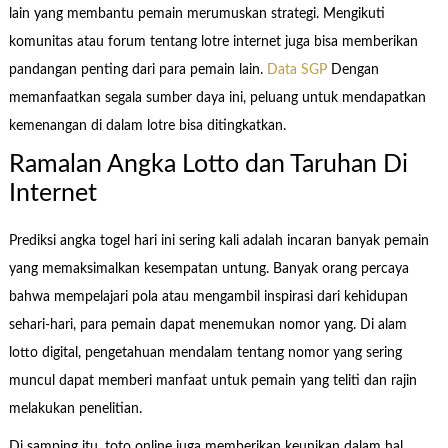
lain yang membantu pemain merumuskan strategi. Mengikuti
komunitas atau forum tentang lotre internet juga bisa memberikan
pandangan penting dari para pemain lain.
Data SGP
Dengan
memanfaatkan segala sumber daya ini, peluang untuk mendapatkan
kemenangan di dalam lotre bisa ditingkatkan.
Ramalan Angka Lotto dan Taruhan Di
Internet
Prediksi angka togel hari ini sering kali adalah incaran banyak pemain
yang memaksimalkan kesempatan untung. Banyak orang percaya
bahwa mempelajari pola atau mengambil inspirasi dari kehidupan
sehari-hari, para pemain dapat menemukan nomor yang. Di alam
lotto digital, pengetahuan mendalam tentang nomor yang sering
muncul dapat memberi manfaat untuk pemain yang teliti dan rajin
melakukan penelitian.
Di samping itu, toto online juga memberikan keunikan dalam hal