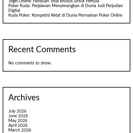
Togel Online: Panduan Total khusus untuk Pemula
Poker Kuda: Perjalanan Menyenangkan di Dunia Judi Perjudian
Digital
Kuda Poker: Kompetisi Ketat di Dunia Permainan Poker Online
Recent Comments
No comments to show.
Archives
July 2026
June 2026
May 2026
April 2026
March 2026