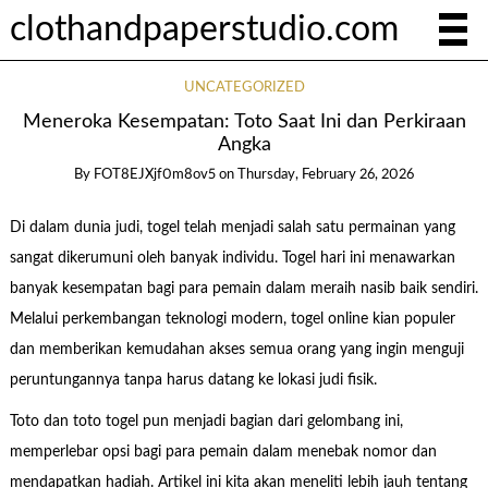
clothandpaperstudio.com
UNCATEGORIZED
Meneroka Kesempatan: Toto Saat Ini dan Perkiraan
Angka
By
FOT8EJXjf0m8ov5
on
Thursday, February 26, 2026
Di dalam dunia judi, togel telah menjadi salah satu permainan yang
sangat dikerumuni oleh banyak individu. Togel hari ini menawarkan
banyak kesempatan bagi para pemain dalam meraih nasib baik sendiri.
Melalui perkembangan teknologi modern, togel online kian populer
dan memberikan kemudahan akses semua orang yang ingin menguji
peruntungannya tanpa harus datang ke lokasi judi fisik.
Toto dan toto togel pun menjadi bagian dari gelombang ini,
memperlebar opsi bagi para pemain dalam menebak nomor dan
mendapatkan hadiah. Artikel ini kita akan meneliti lebih jauh tentang