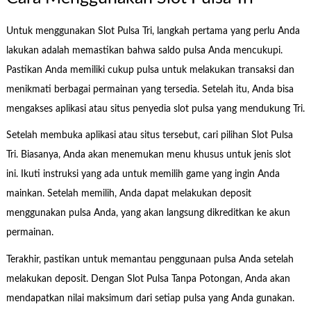
Untuk menggunakan Slot Pulsa Tri, langkah pertama yang perlu Anda
lakukan adalah memastikan bahwa saldo pulsa Anda mencukupi.
Pastikan Anda memiliki cukup pulsa untuk melakukan transaksi dan
menikmati berbagai permainan yang tersedia. Setelah itu, Anda bisa
mengakses aplikasi atau situs penyedia slot pulsa yang mendukung Tri.
Setelah membuka aplikasi atau situs tersebut, cari pilihan Slot Pulsa
Tri. Biasanya, Anda akan menemukan menu khusus untuk jenis slot
ini. Ikuti instruksi yang ada untuk memilih game yang ingin Anda
mainkan. Setelah memilih, Anda dapat melakukan deposit
menggunakan pulsa Anda, yang akan langsung dikreditkan ke akun
permainan.
Terakhir, pastikan untuk memantau penggunaan pulsa Anda setelah
melakukan deposit. Dengan Slot Pulsa Tanpa Potongan, Anda akan
mendapatkan nilai maksimum dari setiap pulsa yang Anda gunakan.