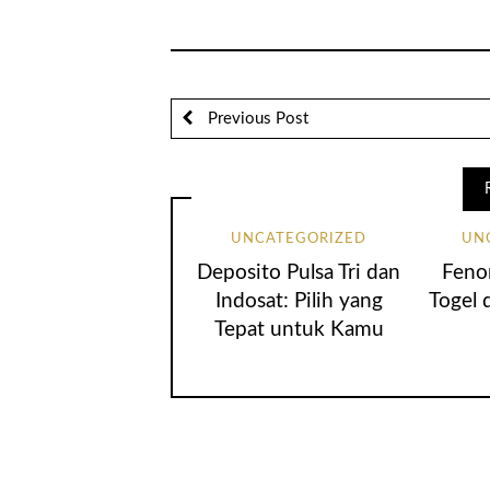
Previous Post
UNCATEGORIZED
UN
Deposito Pulsa Tri dan
Feno
Indosat: Pilih yang
Togel 
Tepat untuk Kamu