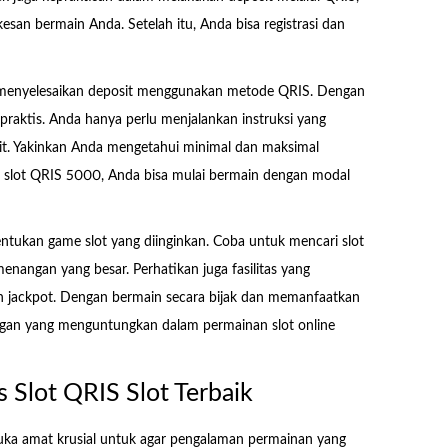
esan bermain Anda. Setelah itu, Anda bisa registrasi dan
h menyelesaikan deposit menggunakan metode QRIS. Dengan
 praktis. Anda hanya perlu menjalankan instruksi yang
it. Yakinkan Anda mengetahui minimal dan maksimal
 slot QRIS 5000, Anda bisa mulai bermain dengan modal
ntukan game slot yang diinginkan. Coba untuk mencari slot
nangan yang besar. Perhatikan juga fasilitas yang
n jackpot. Dengan bermain secara bijak dan memanfaatkan
gan yang menguntungkan dalam permainan slot online
Slot QRIS Slot Terbaik
uka amat krusial untuk agar pengalaman permainan yang