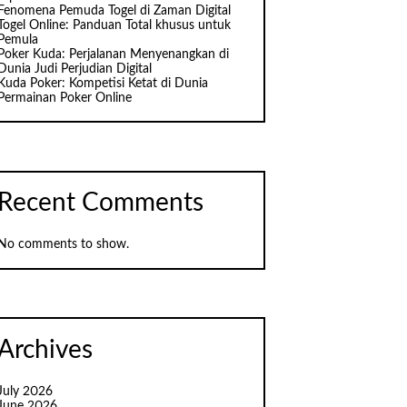
Fenomena Pemuda Togel di Zaman Digital
Togel Online: Panduan Total khusus untuk
Pemula
Poker Kuda: Perjalanan Menyenangkan di
Dunia Judi Perjudian Digital
Kuda Poker: Kompetisi Ketat di Dunia
Permainan Poker Online
Recent Comments
No comments to show.
Archives
July 2026
June 2026