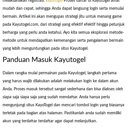
melaksanakan registrasi.
kayutogel
Proses daftar di Kayutogel amat
mudah dan cepat, sehingga Anda dapat langsung login serta memulai
bermain. Artikel ini akan mengupas strategi jitu untuk menang game
pada Kayutogel.com, dari strategi yang efektif efektif hingga petunjuk
berharga yang perlu anda ketahui. Ayo kita semua eksplorasi metode-
metode untuk mendapatkan kemenangan serta pengalaman bermain
yang lebih menguntungkan pada situs Kayutogel.
Panduan Masuk Kayutogel
Dalam rangka mulai permainan pada Kayutogel, langkah pertama
yang harus wajib dilakukan adalah melakukan login ke dalam akun
Anda. Proses masuk tersebut sangat sederhana dan bisa diakses oleh
siapa saja siapa saja yang sudah mendaftar. Anda hanya perlu
mengunjungi situs KayoTogel dan mencari tombol login yang biasanya
terletak pada bagian atas halaman. Pastikanlah anda sudah memiliki
akun yang terdaftar terdaftar agar dapat melanjutkan.