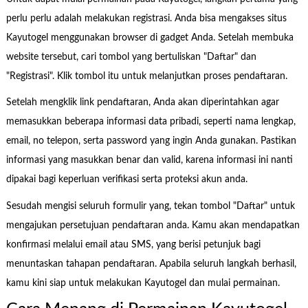
perlu perlu adalah melakukan registrasi. Anda bisa mengakses situs
Kayutogel menggunakan browser di gadget Anda. Setelah membuka
website tersebut, cari tombol yang bertuliskan "Daftar" dan
"Registrasi". Klik tombol itu untuk melanjutkan proses pendaftaran.
Setelah mengklik link pendaftaran, Anda akan diperintahkan agar
memasukkan beberapa informasi data pribadi, seperti nama lengkap,
email, no telepon, serta password yang ingin Anda gunakan. Pastikan
informasi yang masukkan benar dan valid, karena informasi ini nanti
dipakai bagi keperluan verifikasi serta proteksi akun anda.
Sesudah mengisi seluruh formulir yang, tekan tombol "Daftar" untuk
mengajukan persetujuan pendaftaran anda. Kamu akan mendapatkan
konfirmasi melalui email atau SMS, yang berisi petunjuk bagi
menuntaskan tahapan pendaftaran. Apabila seluruh langkah berhasil,
kamu kini siap untuk melakukan Kayutogel dan mulai permainan.