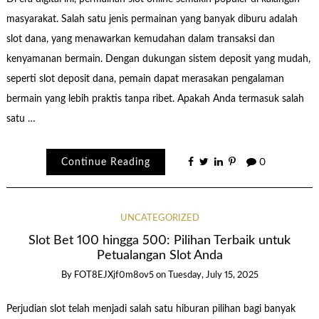
masyarakat. Salah satu jenis permainan yang banyak diburu adalah
slot dana, yang menawarkan kemudahan dalam transaksi dan
kenyamanan bermain. Dengan dukungan sistem deposit yang mudah,
seperti slot deposit dana, pemain dapat merasakan pengalaman
bermain yang lebih praktis tanpa ribet. Apakah Anda termasuk salah
satu …
Continue Reading
0
UNCATEGORIZED
Slot Bet 100 hingga 500: Pilihan Terbaik untuk
Petualangan Slot Anda
By
FOT8EJXjf0m8ov5
on
Tuesday, July 15, 2025
Perjudian slot telah menjadi salah satu hiburan pilihan bagi banyak