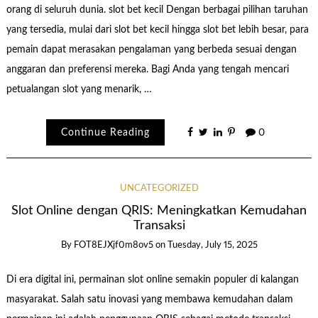
orang di seluruh dunia. slot bet kecil Dengan berbagai pilihan taruhan
yang tersedia, mulai dari slot bet kecil hingga slot bet lebih besar, para
pemain dapat merasakan pengalaman yang berbeda sesuai dengan
anggaran dan preferensi mereka. Bagi Anda yang tengah mencari
petualangan slot yang menarik, …
Continue Reading
0
UNCATEGORIZED
Slot Online dengan QRIS: Meningkatkan Kemudahan
Transaksi
By
FOT8EJXjf0m8ov5
on
Tuesday, July 15, 2025
Di era digital ini, permainan slot online semakin populer di kalangan
masyarakat. Salah satu inovasi yang membawa kemudahan dalam