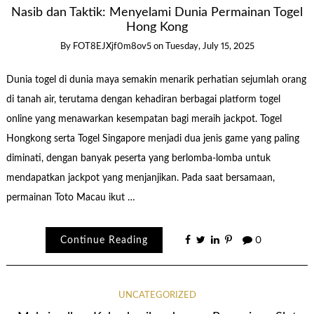
Nasib dan Taktik: Menyelami Dunia Permainan Togel
Hong Kong
By
FOT8EJXjf0m8ov5
on
Tuesday, July 15, 2025
Dunia togel di dunia maya semakin menarik perhatian sejumlah orang
di tanah air, terutama dengan kehadiran berbagai platform togel
online yang menawarkan kesempatan bagi meraih jackpot. Togel
Hongkong serta Togel Singapore menjadi dua jenis game yang paling
diminati, dengan banyak peserta yang berlomba-lomba untuk
mendapatkan jackpot yang menjanjikan. Pada saat bersamaan,
permainan Toto Macau ikut …
Continue Reading
0
UNCATEGORIZED