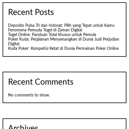
Recent Posts
Deposito Pulsa Tri dan Indosat: Pilih yang Tepat untuk Kamu
Fenomena Pemuda Togel di Zaman Digital
Togel Online: Panduan Total khusus untuk Pemula
Poker Kuda: Perjalanan Menyenangkan di Dunia Judi Perjudian
Digital
Kuda Poker: Kompetisi Ketat di Dunia Permainan Poker Online
Recent Comments
No comments to show.
Archives