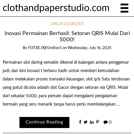
clothandpaperstudio.com
UNCATEGORIZED
Inovasi Permainan Berhasil: Setoran QRIS Mulai Dari
5000!
By
FOT8EJXjf0m8ov5
on
Wednesday, July 16, 2025
Permainan slot daring semakin dikenal di kalangan antara penggemar
judi, dan kini inovasi t terbaru hadir untuk memberi kemudahan
dalam melakukan proses transaksi keuangan. slot qris Satu terobosan
yang patut dicoba adalah slot Gacor dengan setoran via QRIS. Mulai
dari sekadar 5000, para pemain dapat mengalami pengalaman
bermain yang seru menarik tanpa harus perlu membelanjakan …
Continue Reading
0