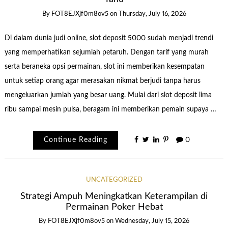
By
FOT8EJXjf0m8ov5
on
Thursday, July 16, 2026
Di dalam dunia judi online, slot deposit 5000 sudah menjadi trendi
yang memperhatikan sejumlah petaruh. Dengan tarif yang murah
serta beraneka opsi permainan, slot ini memberikan kesempatan
untuk setiap orang agar merasakan nikmat berjudi tanpa harus
mengeluarkan jumlah yang besar uang. Mulai dari slot deposit lima
ribu sampai mesin pulsa, beragam ini memberikan pemain supaya …
Continue Reading
0
UNCATEGORIZED
Strategi Ampuh Meningkatkan Keterampilan di
Permainan Poker Hebat
By
FOT8EJXjf0m8ov5
on
Wednesday, July 15, 2026