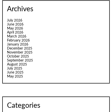
Archives
July 2026
June 2026
May 2026
April 2026
March 2026
February 2026
January 2026
December 2025
November 2025
October 2025
September 2025
August 2025
July 2025
June 2025
May 2025
Categories