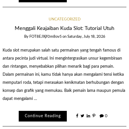
UNCATEGORIZED
Menggali Keajaiban Kuda Slot: Tutorial Utuh
By
FOT8EJXjf0m8ov5
on
Saturday, July 18, 2026
Kuda slot merupakan salah satu permainan yang tengah famous di
antara pecinta judi virtual. Ini mengintergrasikan unsur kegembiraan
dan rintangan, menyebabkan pilihan menarik bagi para pemain.
Dalam permainan ini, kamu tidak hanya akan mengalami tensi ketika
memputari roda, tetapi merasakan kenikmatan berhubungan dengan
konsep dan grafik yang memukau. Baik pemain lama maupun pemula
dapat mengalami …
Continue Reading
0