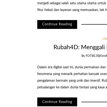
menjadi sebagai salah satu utama utama untuk
fitur hebat dan layanan yang memuaskan, tak 
Continue Reading
UN
Rubah4D: Menggali 
By
FOT8EJXjf0m
Dalam era digital saat ini, dunia permainan da
fenomena yang menarik perhatian banyak ora
pengalaman bermain yang unik dan imersif. R
petualangan ke dalam dunia fantasi yang kaya a
Continue Reading