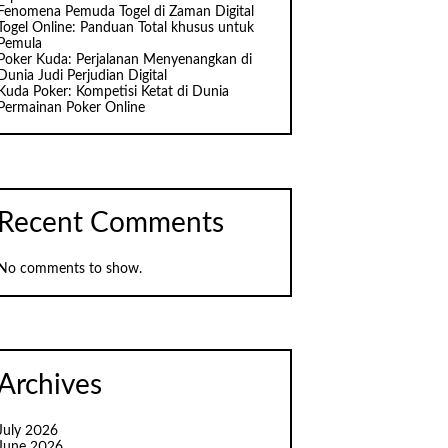
Fenomena Pemuda Togel di Zaman Digital
Togel Online: Panduan Total khusus untuk
Pemula
Poker Kuda: Perjalanan Menyenangkan di
Dunia Judi Perjudian Digital
Kuda Poker: Kompetisi Ketat di Dunia
Permainan Poker Online
Recent Comments
No comments to show.
Archives
July 2026
June 2026