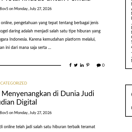
8ov5
on
Monday, July 27, 2026
 online, pengetahuan yang tepat tentang berbagai jenis
ogel daring adalah menjadi salah satu tipe hiburan yang
negara Indonesia. Karena kemudahan platform melalui,
an ini dari mana saja serta …
0
CATEGORIZED
n Menyenangkan di Dunia Judi
dian Digital
8ov5
on
Monday, July 27, 2026
i online telah jadi salah satu hiburan terbaik teramat