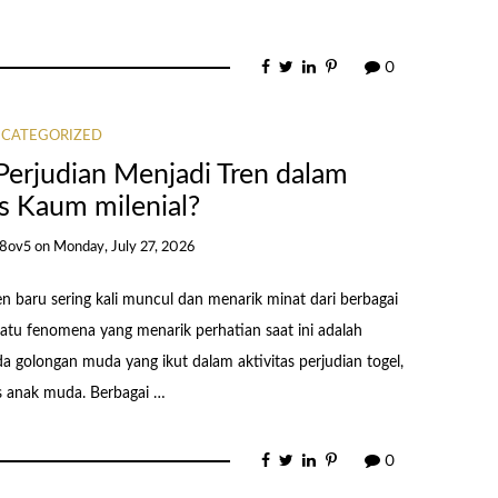
0
CATEGORIZED
erjudian Menjadi Tren dalam
s Kaum milenial?
8ov5
on
Monday, July 27, 2026
en baru sering kali muncul dan menarik minat dari berbagai
 satu fenomena yang menarik perhatian saat ini adalah
da golongan muda yang ikut dalam aktivitas perjudian togel,
s anak muda. Berbagai …
0