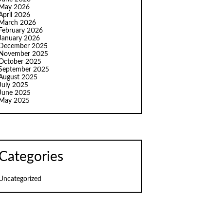
May 2026
April 2026
March 2026
February 2026
January 2026
December 2025
November 2025
October 2025
September 2025
August 2025
July 2025
June 2025
May 2025
Categories
Uncategorized