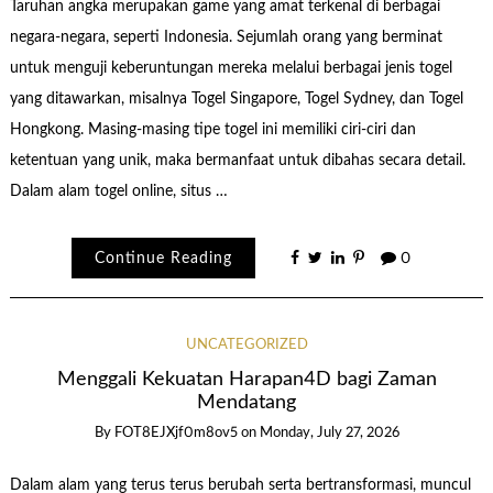
Taruhan angka merupakan game yang amat terkenal di berbagai
negara-negara, seperti Indonesia. Sejumlah orang yang berminat
untuk menguji keberuntungan mereka melalui berbagai jenis togel
yang ditawarkan, misalnya Togel Singapore, Togel Sydney, dan Togel
Hongkong. Masing-masing tipe togel ini memiliki ciri-ciri dan
ketentuan yang unik, maka bermanfaat untuk dibahas secara detail.
Dalam alam togel online, situs …
Continue Reading
0
UNCATEGORIZED
Menggali Kekuatan Harapan4D bagi Zaman
Mendatang
By
FOT8EJXjf0m8ov5
on
Monday, July 27, 2026
Dalam alam yang terus terus berubah serta bertransformasi, muncul