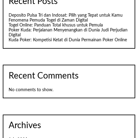
Recent Posts
Deposito Pulsa Tri dan Indosat: Pilih yang Tepat untuk Kamu
Fenomena Pemuda Togel di Zaman Digital
Togel Online: Panduan Total khusus untuk Pemula
Poker Kuda: Perjalanan Menyenangkan di Dunia Judi Perjudian
Digital
Kuda Poker: Kompetisi Ketat di Dunia Permainan Poker Online
Recent Comments
No comments to show.
Archives