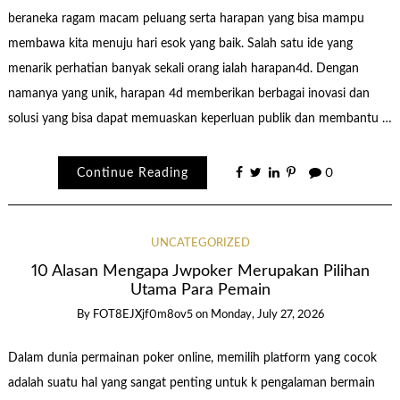
beraneka ragam macam peluang serta harapan yang bisa mampu
membawa kita menuju hari esok yang baik. Salah satu ide yang
menarik perhatian banyak sekali orang ialah harapan4d. Dengan
namanya yang unik, harapan 4d memberikan berbagai inovasi dan
solusi yang bisa dapat memuaskan keperluan publik dan membantu …
Continue Reading
0
UNCATEGORIZED
10 Alasan Mengapa Jwpoker Merupakan Pilihan
Utama Para Pemain
By
FOT8EJXjf0m8ov5
on
Monday, July 27, 2026
Dalam dunia permainan poker online, memilih platform yang cocok
adalah suatu hal yang sangat penting untuk k pengalaman bermain