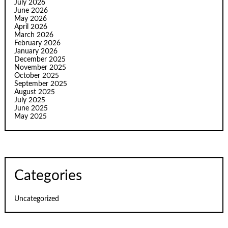
July 2026
June 2026
May 2026
April 2026
March 2026
February 2026
January 2026
December 2025
November 2025
October 2025
September 2025
August 2025
July 2025
June 2025
May 2025
Categories
Uncategorized