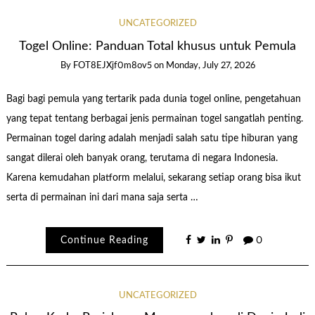
UNCATEGORIZED
Togel Online: Panduan Total khusus untuk Pemula
By
FOT8EJXjf0m8ov5
on
Monday, July 27, 2026
Bagi bagi pemula yang tertarik pada dunia togel online, pengetahuan
yang tepat tentang berbagai jenis permainan togel sangatlah penting.
Permainan togel daring adalah menjadi salah satu tipe hiburan yang
sangat dilerai oleh banyak orang, terutama di negara Indonesia.
Karena kemudahan platform melalui, sekarang setiap orang bisa ikut
serta di permainan ini dari mana saja serta …
Continue Reading
0
UNCATEGORIZED