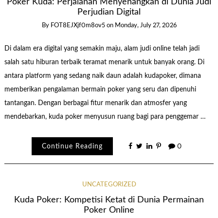
Poker Kuda: Perjalanan Menyenangkan di Dunia Judi
Perjudian Digital
By
FOT8EJXjf0m8ov5
on
Monday, July 27, 2026
Di dalam era digital yang semakin maju, alam judi online telah jadi
salah satu hiburan terbaik teramat menarik untuk banyak orang. Di
antara platform yang sedang naik daun adalah kudapoker, dimana
memberikan pengalaman bermain poker yang seru dan dipenuhi
tantangan. Dengan berbagai fitur menarik dan atmosfer yang
mendebarkan, kuda poker menyusun ruang bagi para penggemar …
Continue Reading
0
UNCATEGORIZED
Kuda Poker: Kompetisi Ketat di Dunia Permainan
Poker Online