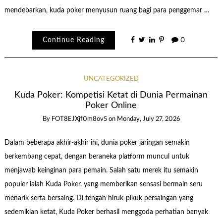
mendebarkan, kuda poker menyusun ruang bagi para penggemar …
Continue Reading
0
UNCATEGORIZED
Kuda Poker: Kompetisi Ketat di Dunia Permainan
Poker Online
By
FOT8EJXjf0m8ov5
on
Monday, July 27, 2026
Dalam beberapa akhir-akhir ini, dunia poker jaringan semakin
berkembang cepat, dengan beraneka platform muncul untuk
menjawab keinginan para pemain. Salah satu merek itu semakin
populer ialah Kuda Poker, yang memberikan sensasi bermain seru
menarik serta bersaing. Di tengah hiruk-pikuk persaingan yang
sedemikian ketat, Kuda Poker berhasil menggoda perhatian banyak