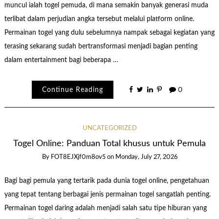
muncul ialah togel pemuda, di mana semakin banyak generasi muda
terlibat dalam perjudian angka tersebut melalui platform online.
Permainan togel yang dulu sebelumnya nampak sebagai kegiatan yang
terasing sekarang sudah bertransformasi menjadi bagian penting
dalam entertainment bagi beberapa …
Continue Reading
0
UNCATEGORIZED
Togel Online: Panduan Total khusus untuk Pemula
By
FOT8EJXjf0m8ov5
on
Monday, July 27, 2026
Bagi bagi pemula yang tertarik pada dunia togel online, pengetahuan
yang tepat tentang berbagai jenis permainan togel sangatlah penting.
Permainan togel daring adalah menjadi salah satu tipe hiburan yang