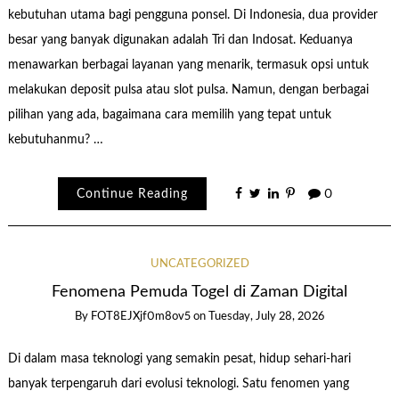
kebutuhan utama bagi pengguna ponsel. Di Indonesia, dua provider
besar yang banyak digunakan adalah Tri dan Indosat. Keduanya
menawarkan berbagai layanan yang menarik, termasuk opsi untuk
melakukan deposit pulsa atau slot pulsa. Namun, dengan berbagai
pilihan yang ada, bagaimana cara memilih yang tepat untuk
kebutuhanmu? …
Continue Reading
0
UNCATEGORIZED
Fenomena Pemuda Togel di Zaman Digital
By
FOT8EJXjf0m8ov5
on
Tuesday, July 28, 2026
Di dalam masa teknologi yang semakin pesat, hidup sehari-hari
banyak terpengaruh dari evolusi teknologi. Satu fenomen yang