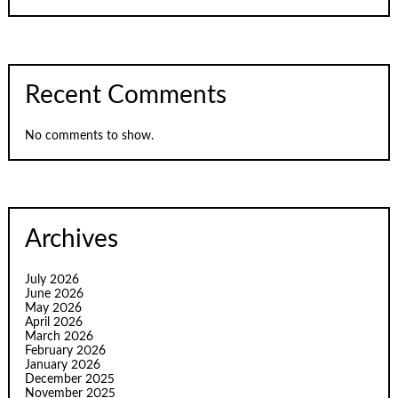
Recent Comments
No comments to show.
Archives
July 2026
June 2026
May 2026
April 2026
March 2026
February 2026
January 2026
December 2025
November 2025