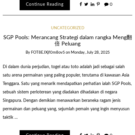
Continue Reading
0
UNCATEGORIZED
SGP Pools: Merancang Strategi dalam rangka Meng翻
倍 Peluang
By
FOT8EJXjf0m8ov5
on
Monday, July 28, 2025
Di dalam dunia perjudian, togel atau toto adalah jadi sebagai salah
satu arena permainan yang paling populer, terutama di kawasan Asia
Tenggara. Satu yang menarik mendapatkan perhatian ialah SGP Pools,
sebuah sistem perloterean yang diadakan dihadakan di negara
Singapura. Dengan demikian menawarkan beraneka ragam jenis
permainan dan peluang yang, sejumlah pemain yang ingin menyusun
taktik …