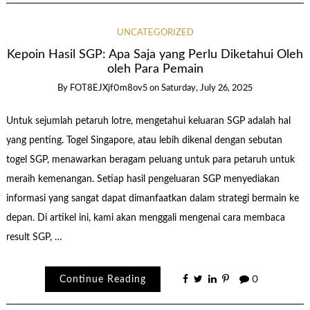
UNCATEGORIZED
Kepoin Hasil SGP: Apa Saja yang Perlu Diketahui Oleh
oleh Para Pemain
By
FOT8EJXjf0m8ov5
on
Saturday, July 26, 2025
Untuk sejumlah petaruh lotre, mengetahui keluaran SGP adalah hal
yang penting. Togel Singapore, atau lebih dikenal dengan sebutan
togel SGP, menawarkan beragam peluang untuk para petaruh untuk
meraih kemenangan. Setiap hasil pengeluaran SGP menyediakan
informasi yang sangat dapat dimanfaatkan dalam strategi bermain ke
depan. Di artikel ini, kami akan menggali mengenai cara membaca
result SGP, …
Continue Reading
0